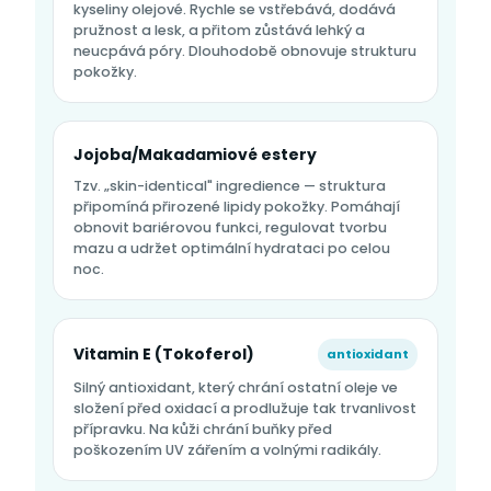
kyseliny olejové. Rychle se vstřebává, dodává
pružnost a lesk, a přitom zůstává lehký a
neucpává póry. Dlouhodobě obnovuje strukturu
pokožky.
Jojoba/Makadamiové estery
Tzv. „skin-identical" ingredience — struktura
připomíná přirozené lipidy pokožky. Pomáhají
obnovit bariérovou funkci, regulovat tvorbu
mazu a udržet optimální hydrataci po celou
noc.
Vitamin E (Tokoferol)
antioxidant
Silný antioxidant, který chrání ostatní oleje ve
složení před oxidací a prodlužuje tak trvanlivost
přípravku. Na kůži chrání buňky před
poškozením UV zářením a volnými radikály.