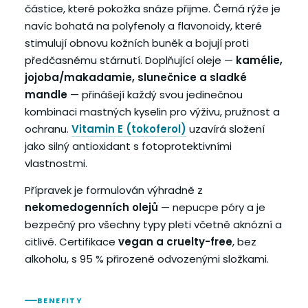
částice, které pokožka snáze přijme. Černá rýže je
navíc bohatá na polyfenoly a flavonoidy, které
stimulují obnovu kožních buněk a bojují proti
předčasnému stárnutí. Doplňující oleje —
kamélie,
jojoba/makadamie, slunečnice a sladké
mandle
— přinášejí každý svou jedinečnou
kombinaci mastných kyselin pro výživu, pružnost a
ochranu.
Vitamin E (tokoferol)
uzavírá složení
jako silný antioxidant s fotoprotektivními
vlastnostmi.
Přípravek je formulován výhradně z
nekomedogenních olejů
— nepucpe póry a je
bezpečný pro všechny typy pleti včetně aknózní a
citlivé. Certifikace
vegan a cruelty-free
, bez
alkoholu, s 95 % přirozeně odvozenými složkami.
BENEFITY