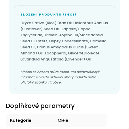
SLOŽENÍ PRODUKTU (INCI)
Oryza Sativa (Rice) Bran Oil, Helianthus Annuus
(Sunflower) Seed Oil, Caprylic/Capric
Triglyceride, Triolein, Jojoba Oil/Macadamia
Seed Oil Esters, Heptyl Undecylenate, Camellia
Seed Oil, Prunus Amygdalus Dulcis (Sweet
Almond) Oil, Tocopherol, Glyceryl Dioleate,
Lavandula Angustifolia (Lavender) Oil
Složení se časem může měnit. Pro nejaktuálnější
informace ověřte aktuální obal produktu nebo
oficiální stránku výrobce.
Doplňkové parametry
Kategorie
:
Oleje