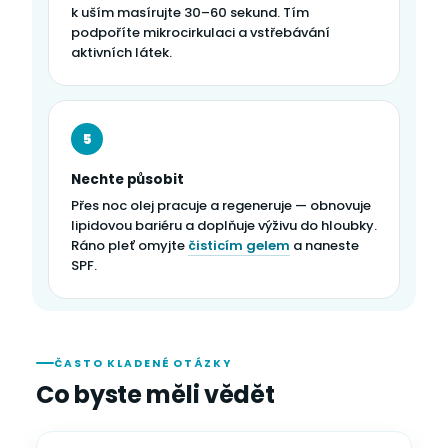
k uším masírujte 30–60 sekund. Tím
podpoříte mikrocirkulaci a vstřebávání
aktivních látek.
5
Nechte působit
Přes noc olej pracuje a regeneruje — obnovuje
lipidovou bariéru a doplňuje výživu do hloubky.
Ráno pleť omyjte
čisticím gelem
a naneste
SPF.
ČASTO KLADENÉ OTÁZKY
Co byste měli vědět