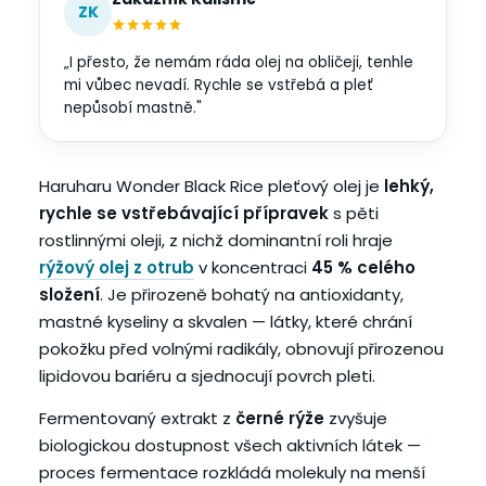
ZK
„I přesto, že nemám ráda olej na obličeji, tenhle
mi vůbec nevadí. Rychle se vstřebá a pleť
nepůsobí mastně."
Haruharu Wonder Black Rice pleťový olej je
lehký,
rychle se vstřebávající přípravek
s pěti
rostlinnými oleji, z nichž dominantní roli hraje
rýžový olej z otrub
v koncentraci
45 % celého
složení
. Je přirozeně bohatý na antioxidanty,
mastné kyseliny a skvalen — látky, které chrání
pokožku před volnými radikály, obnovují přirozenou
lipidovou bariéru a sjednocují povrch pleti.
Fermentovaný extrakt z
černé rýže
zvyšuje
biologickou dostupnost všech aktivních látek —
proces fermentace rozkládá molekuly na menší