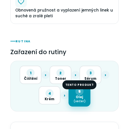
Obnovená pružnost a vyplazení jemných linek u
suché a zralé pleti
RUTINA
Zařazení do rutiny
1
2
3
›
›
›
Čištění
Toner
Sérum
TENTO PRODUKT
5
4
›
Olej
Krém
(večer)