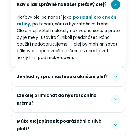
Kdy a jak správně nanášet pleťový olej?
Pleťový olej se nanáší jako
poslední krok noční
rutiny
, po toneru, séru a hydratačním krému.
Oleje mají větší molekuly než vodná séra, a proto
by je měly „uzavírat", nikoli předcházet. Ráno
použití nedoporučujeme — olej by mohl snižovat
přilnavost opalovacího krému a zanechávat
lesklý film pod make-upem.
Je vhodný i pro mastnou a aknózní pleť?
Lze olej přimíchat do hydratačního
krému?
Může olej způsobit podráždění citlivé
pleti?