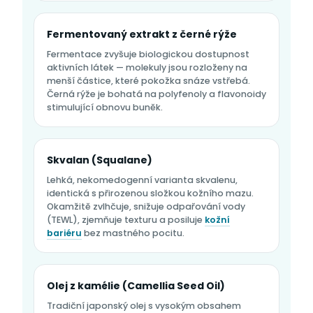
Fermentovaný extrakt z černé rýže
Fermentace zvyšuje biologickou dostupnost
aktivních látek — molekuly jsou rozloženy na
menší částice, které pokožka snáze vstřebá.
Černá rýže je bohatá na polyfenoly a flavonoidy
stimulující obnovu buněk.
Skvalan (Squalane)
Lehká, nekomedogenní varianta skvalenu,
identická s přirozenou složkou kožního mazu.
Okamžitě zvlhčuje, snižuje odpařování vody
(TEWL), zjemňuje texturu a posiluje
kožní
bariéru
bez mastného pocitu.
Olej z kamélie (Camellia Seed Oil)
Tradiční japonský olej s vysokým obsahem