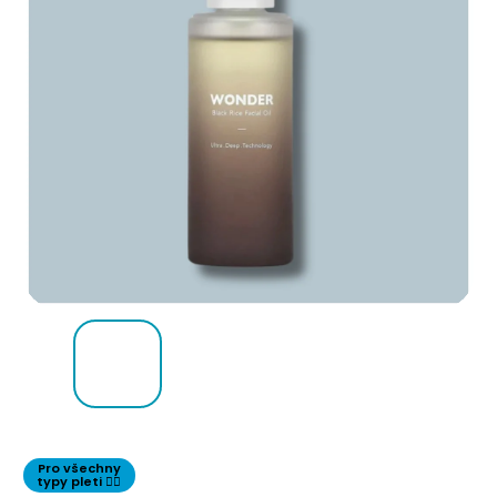
Pro všechny
typy pleti 👌🏻