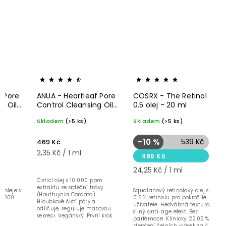
f Pore
ANUA - Heartleaf Pore
COSRX - The Retinol
g Oil
Control Cleansing Oil
0.5 olej - 20 ml
ini 20
- čistící olej - 200 ml
Skladem
(>5 ks)
Skladem
(>5 ks)
–10 %
539 Kč
469 Kč
2,35 Kč / 1 ml
485 Kč
24,25 Kč / 1 ml
Čisticí olej s 10 000 ppm
extraktu ze srdeční trávy
o oleje s
Squalanový retinolový olej s
(Houttuynia Cordata).
0 000
0,5 % retinolu pro pokročilé
Hloubkově čistí póry a
uživatele. Hedvábná textura,
odličuje, reguluje mazovou
silný anti-age efekt. Bez
sekreci. Vegánský. První krok
parfémace. Klinicky: 22,02 %
dvojitého čištění. 200 ml.
zlepšení čelních vrásek za 4