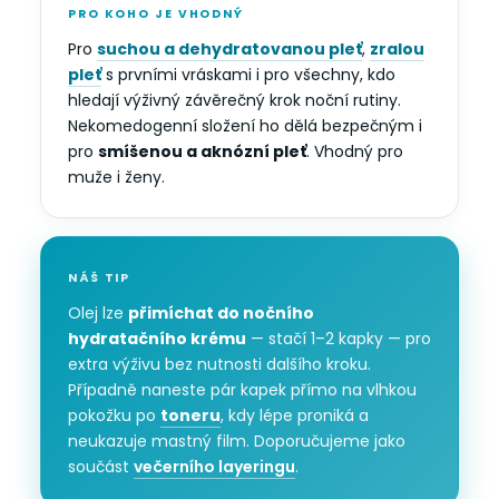
PRO KOHO JE VHODNÝ
Pro
suchou a dehydratovanou pleť
,
zralou
pleť
s prvními vráskami i pro všechny, kdo
hledají výživný závěrečný krok noční rutiny.
Nekomedogenní složení ho dělá bezpečným i
pro
smíšenou a aknózní pleť
. Vhodný pro
muže i ženy.
NÁŠ TIP
Olej lze
přimíchat do nočního
hydratačního krému
— stačí 1–2 kapky — pro
extra výživu bez nutnosti dalšího kroku.
Případně naneste pár kapek přímo na vlhkou
pokožku po
toneru
, kdy lépe proniká a
neukazuje mastný film. Doporučujeme jako
součást
večerního layeringu
.