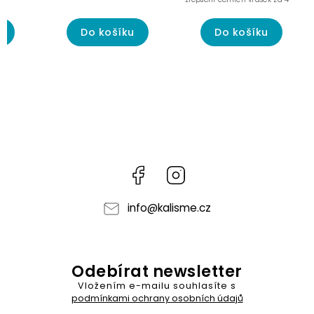
týdny.
u
Do košíku
Do košíku
Facebook
Instagram
info
@
kalisme.cz
Odebírat newsletter
Vložením e-mailu souhlasíte s
podmínkami ochrany osobních údajů