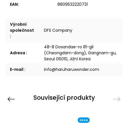
EAN
:
8809532220731
Výrobní
společnost
DFS Company
:
48-8 Dosandae-ro 81-gil
Adresa
:
(Cheongdam-dong), Gangnam-gu,
Seoul 06010, Jižní Korea
E-mail
:
info@haruharuwonder.com
Související produkty
Previous
Next
Akce