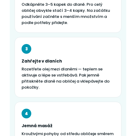
Odkápněte 3–5 kapek do dlaně. Pro celý
obličej obvykle stačí 3–4 kapky. Na začátku
používání začněte s menším množstvím a
podle potřeby přidejte.
3
Zahřejte v dlaních
Rozetřete olej mezi dlaněmi — teplem se
aktivuje a lépe se vstřebává. Pak jemně
přitiskněte dlaně na obličej a vklepávejte do
pokožky.
4
Jemná masáž
Krouživými pohyby od středu obličeje směrem