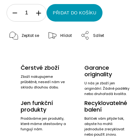
PŘIDAT DO KOŠÍKU
Zeptat se
Hlídat
Sdílet
Čerstvé zboží
Garance
originality
Zboží nakupujeme
průběžně, nesedí nám ve
U nás je zboží jen
skladu dlouhou dobu.
originální. Žádné padělky
nebo druhořadá kvalita.
Jen funkční
Recyklovatelné
produkty
balení
Prodáváme jen produkty,
Balíček vám přijde tak,
které máme otestovány a
abyste ho mohli
fungují nám.
jednoduše zrecyklovat
nebo použít znovu.