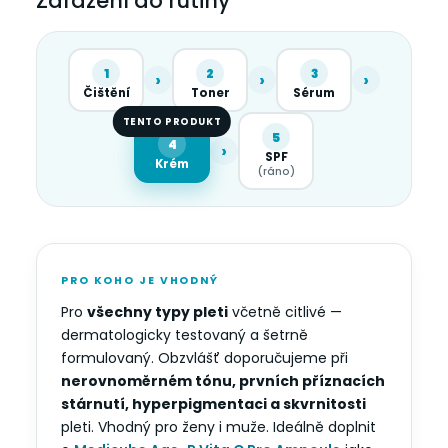
Zařazení do rutiny
1
2
3
›
›
›
Čištění
Toner
Sérum
TENTO PRODUKT
5
4
›
SPF
Krém
(ráno)
PRO KOHO JE VHODNÝ
Pro
všechny typy pleti
včetně citlivé —
dermatologicky testovaný a šetrně
formulovaný. Obzvlášť doporučujeme při
nerovnoměrném tónu, prvních příznacích
stárnutí, hyperpigmentaci a skvrnitosti
pleti. Vhodný pro ženy i muže. Ideálně doplnit