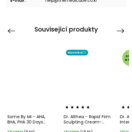
E-mail
:
help@themedicube.co.kr
Související produkty
Previous
Next
Novinka☝🏻
sm
a m
Some By Mi - AHA,
Dr. Althea - Rapid Firm
Dr. A
BHA, PHA 30 Days
Sculpting Cream-
Inten
Miracle Cream - 60 g
Hydratační krém s
regen
Skladem
(4 ks)
Skladem
(>5 ks)
Sklad