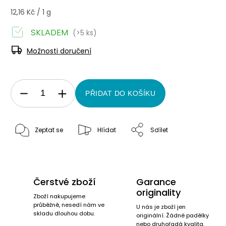
12,16 Kč / 1 g
SKLADEM
(>5 ks)
Možnosti doručení
PŘIDAT DO KOŠÍKU
Zeptat se
Hlídat
Sdílet
Čerstvé zboží
Garance
originality
Zboží nakupujeme
průběžně, nesedí nám ve
U nás je zboží jen
skladu dlouhou dobu.
originální. Žádné padělky
nebo druhořadá kvalita.