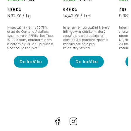
liftingovým účinkem
50 ml
45 ml
499 Kč
649 Kč
499 K
8,32 Kč / 1 g
14,42 Kč / 1 ml
9,98 K
Hydratační krém s 70,78 %
Intenzivně hydratační krém s
Intenzi
extraktu Centella Asiatica,
liftingovým účinkem, který
s resve
kyselinami LHA/PHA, Tea Tree
zpevňuje pleť, zlepšuje její
niacin
10 000 ppm, niacinamidem
elasticitu a pomáhá zpevnit
NP, ade
a ceramidy. Zklidňuje akné a
kontury obličeje pro
20 rost
sjednocuje tón pleti.
mladistvý vzhled.
Posiluje
zklidňu
Do košíku
Do košíku
Facebook
Instagram