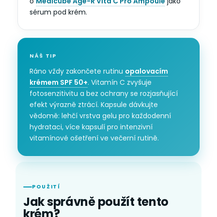
o
Medicube Age-R Vita C Pro Ampoule
jako
sérum pod krém.
NÁŠ TIP
Ráno vždy zakončete rutinu
opalovacím
krémem SPF 50+
. Vitamín C zvyšuje
fotosenzitivitu a bez ochrany se rozjasňující
efekt výrazně ztrácí. Kapsule dávkujte
vědomě: lehčí vrstva gelu pro každodenní
hydrataci, více kapsulí pro intenzivní
vitamínové ošetření ve večerní rutině.
POUŽITÍ
Jak správně použít tento
krém?