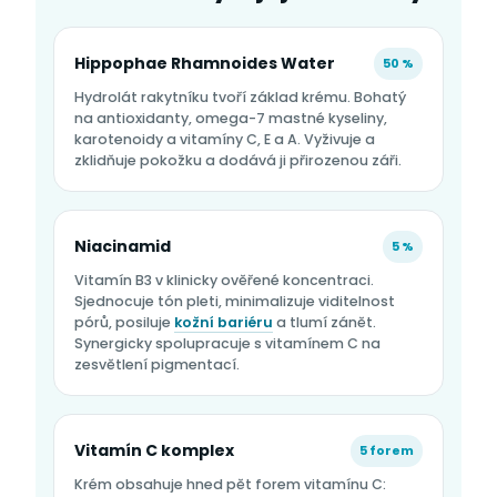
Hippophae Rhamnoides Water
50 %
Hydrolát rakytníku tvoří základ krému. Bohatý
na antioxidanty, omega-7 mastné kyseliny,
karotenoidy a vitamíny C, E a A. Vyživuje a
zklidňuje pokožku a dodává ji přirozenou záři.
Niacinamid
5 %
Vitamín B3 v klinicky ověřené koncentraci.
Sjednocuje tón pleti, minimalizuje viditelnost
pórů, posiluje
kožní bariéru
a tlumí zánět.
Synergicky spolupracuje s vitamínem C na
zesvětlení pigmentací.
Vitamín C komplex
5 forem
Krém obsahuje hned pět forem vitamínu C: