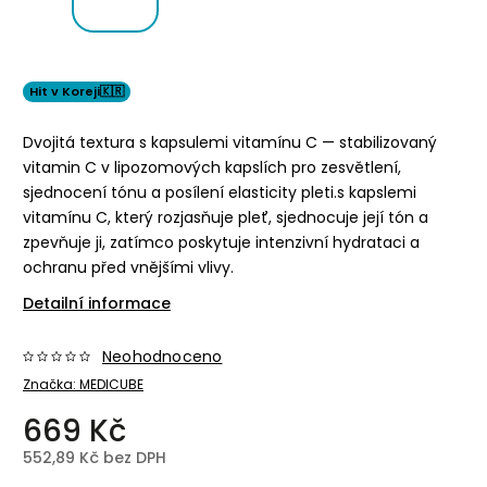
Hit v Koreji🇰🇷
Dvojitá textura s kapsulemi vitamínu C — stabilizovaný
vitamin C v lipozomových kapslích pro zesvětlení,
sjednocení tónu a posílení elasticity pleti.
s kapslemi
vitamínu C, který rozjasňuje pleť, sjednocuje její tón a
zpevňuje ji, zatímco poskytuje intenzivní hydrataci a
ochranu před vnějšími vlivy.
Detailní informace
Neohodnoceno
Značka:
MEDICUBE
669 Kč
552,89 Kč bez DPH