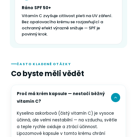
Ráno SPF 50+
Vitamín C zvyšuje citlivost pleti na UV záření.
Bez opalovacího krému se rozjasňující a
ochranný efekt výrazně snižuje — SPF je
povinný krok.
ČASTO KLADENÉ OTÁZKY
Co byste měli vědět
Proč má krém kapsule — nestačí běžný
vitamín C?
Kyselina askorbová (čistý vitamín C) je vysoce
účinná, ale velmi nestabilní — na vzduchu, světle
a teple rychle oxiduje a ztrácí účinnost.
Lipozomové kapsule v tomto krému chrání