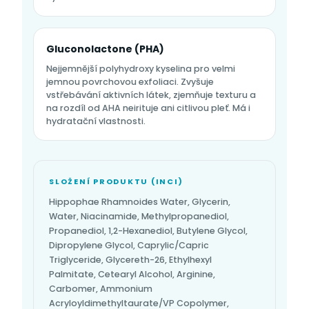
Gluconolactone (PHA)
Nejjemnější polyhydroxy kyselina pro velmi
jemnou povrchovou exfoliaci. Zvyšuje
vstřebávání aktivních látek, zjemňuje texturu a
na rozdíl od AHA neirituje ani citlivou pleť. Má i
hydratační vlastnosti.
SLOŽENÍ PRODUKTU (INCI)
Hippophae Rhamnoides Water, Glycerin,
Water, Niacinamide, Methylpropanediol,
Propanediol, 1,2-Hexanediol, Butylene Glycol,
Dipropylene Glycol, Caprylic/Capric
Triglyceride, Glycereth-26, Ethylhexyl
Palmitate, Cetearyl Alcohol, Arginine,
Carbomer, Ammonium
Acryloyldimethyltaurate/VP Copolymer,