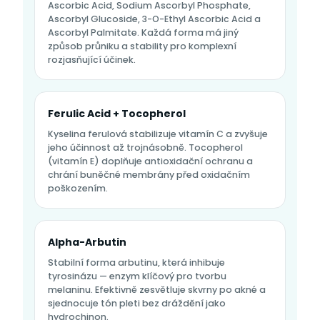
Ascorbic Acid, Sodium Ascorbyl Phosphate,
Ascorbyl Glucoside, 3-O-Ethyl Ascorbic Acid a
Ascorbyl Palmitate. Každá forma má jiný
způsob průniku a stability pro komplexní
rozjasňující účinek.
Ferulic Acid + Tocopherol
Kyselina ferulová stabilizuje vitamín C a zvyšuje
jeho účinnost až trojnásobně. Tocopherol
(vitamín E) doplňuje antioxidační ochranu a
chrání buněčné membrány před oxidačním
poškozením.
Alpha-Arbutin
Stabilní forma arbutinu, která inhibuje
tyrosinázu — enzym klíčový pro tvorbu
melaninu. Efektivně zesvětluje skvrny po akné a
sjednocuje tón pleti bez dráždění jako
hydrochinon.