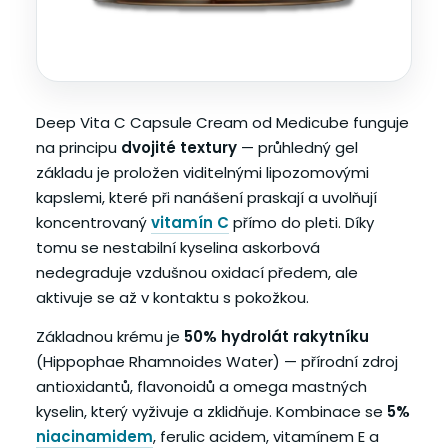
Deep Vita C Capsule Cream od Medicube funguje
na principu
dvojité textury
— průhledný gel
základu je proložen viditelnými lipozomovými
kapslemi, které při nanášení praskají a uvolňují
koncentrovaný
vitamín C
přímo do pleti. Díky
tomu se nestabilní kyselina askorbová
nedegraduje vzdušnou oxidací předem, ale
aktivuje se až v kontaktu s pokožkou.
Základnou krému je
50% hydrolát rakytníku
(Hippophae Rhamnoides Water) — přírodní zdroj
antioxidantů, flavonoidů a omega mastných
kyselin, který vyživuje a zklidňuje. Kombinace se
5%
niacinamidem
, ferulic acidem, vitamínem E a