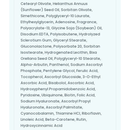
Cetearyl Olivate, Helianthus Annuus
(Sunflower) Seed Oil, Sorbitan Olivate,
Simethicone, Polyglyceryl-10 Laurate,
Ethylhexylglycerin, Adenosine, Fragrance,
Polyacrylate-13, Glycine Soja (Soybean) Oil,
Disodium EDTA, Polyisobutene, Hydrolyzed
Sclerotium Gum, Glyceryl Stearate,
Gluconolactone, Polysorbate 20, Sorbitan
Isostearate, Hydrogenated Lecithin, Bixa
Orellana Seed Oil, Polyglyceryl-10 Stearate,
Alpha-Arbutin, Panthenol, Sodium Ascorbyl
Phosphate, Pentylene Glycol, Ferulic Acid,
Tocopherol, Ascorbyl Glucoside, 3-O-Ethyl
Ascorbic Acid, Bisabolol, Ascorbic Acid,
Hydroxyphenyl Propamidobenzoic Acid,
Pyridoxine, Ubiquinone, Biotin, Folic Acid,
Sodium Hyaluronate, Ascorbyl Propyl
Hyaluronate, Ascorbyl Palmitate,
Cyanocobalamin, Thiamine HCl, Riboflavin,
Linoleic Acid, Beta-Carotene, Rutin,
Hydroxycinnamic Acid