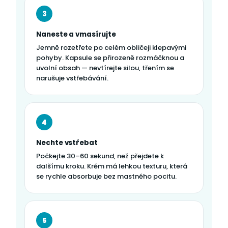
3
Naneste a vmasírujte
Jemně rozetřete po celém obličeji klepavými
pohyby. Kapsule se přirozeně rozmáčknou a
uvolní obsah — nevtírejte silou, třením se
narušuje vstřebávání.
4
Nechte vstřebat
Počkejte 30–60 sekund, než přejdete k
dalšímu kroku. Krém má lehkou texturu, která
se rychle absorbuje bez mastného pocitu.
5