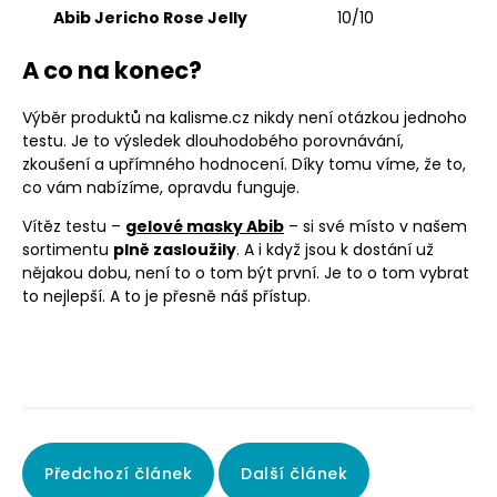
Abib Jericho Rose Jelly
10/10
A co na konec?
Výběr produktů na kalisme.cz nikdy není otázkou jednoho
testu. Je to výsledek dlouhodobého porovnávání,
zkoušení a upřímného hodnocení. Díky tomu víme, že to,
co vám nabízíme, opravdu funguje.
Vítěz testu –
gelové masky Abib
– si své místo v našem
sortimentu
plně zasloužily
. A i když jsou k dostání už
nějakou dobu, není to o tom být první. Je to o tom vybrat
to nejlepší. A to je přesně náš přístup.
Předchozí článek
Další článek