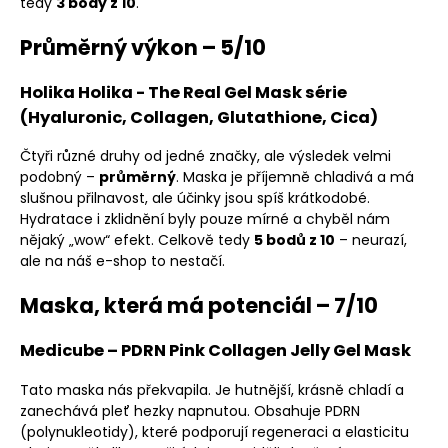
tedy
3 body z 10
.
Průměrný výkon – 5/10
Holika Holika - The Real Gel Mask série
(Hyaluronic, Collagen, Glutathione, Cica)
Čtyři různé druhy od jedné značky, ale výsledek velmi
podobný –
průměrný
. Maska je příjemně chladivá a má
slušnou přilnavost, ale účinky jsou spíš krátkodobé.
Hydratace i zklidnění byly pouze mírné a chyběl nám
nějaký „wow“ efekt. Celkově tedy
5 bodů z 10
– neurazí,
ale na náš e-shop to nestačí.
Maska, která má potenciál – 7/10
Medicube – PDRN Pink Collagen Jelly Gel Mask
Tato maska nás překvapila. Je hutnější, krásně chladí a
zanechává pleť hezky napnutou. Obsahuje PDRN
(polynukleotidy), které podporují regeneraci a elasticitu