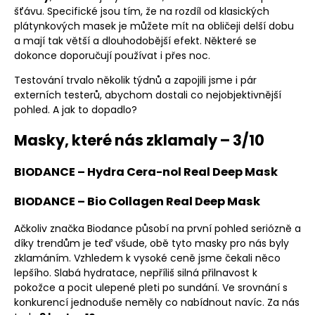
šťávu. Specifické jsou tím, že na rozdíl od klasických
plátynkových masek je můžete mít na obličeji delší dobu
a mají tak větší a dlouhodobější efekt. Některé se
dokonce doporučují používat i přes noc.
Testování trvalo několik týdnů a zapojili jsme i pár
externích testerů, abychom dostali co nejobjektivnější
pohled. A jak to dopadlo?
Masky, které nás zklamaly – 3/10
BIODANCE – Hydra Cera-nol Real Deep Mask
BIODANCE – Bio Collagen Real Deep Mask
Ačkoliv značka Biodance působí na první pohled seriózně a
díky trendům je teď všude, obě tyto masky pro nás byly
zklamáním. Vzhledem k vysoké ceně jsme čekali něco
lepšího. Slabá hydratace, nepříliš silná přilnavost k
pokožce a pocit ulepené pleti po sundání. Ve srovnání s
konkurencí jednoduše neměly co nabídnout navíc. Za nás