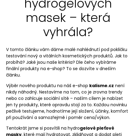
hydrogelových
masek – která
vyhrála?
V tomto článku vám dáme malé nahlédnutí pod pokličku
testování nový a vitálních kosmetických produktů. Jak to
probíhá? Jaké jsou naše kritéria? Dle čeho vybíráme
finální produkty na e-shop? To se dozvíte v dneším
článku.
Výběr nového produktu na náš e-shop
kalisme.cz
není
nikdy náhodný. Nestavíme na tom, co je zrovna trendy
nebo co zahlcuje sociální sítě – naším cílem je nabízet
jen ty produkty, které opravdu stojí za to. Každou novinku
pečlivě testujeme, hodnotíme její složení, účinky, komfort
při používání a samozřejmě i poměr cena/výkon.
Tentokrát jsme si posvítili na hydro
gelové pleťové
masky
, které mají hydratovat, zklidňovat a dodat pleti