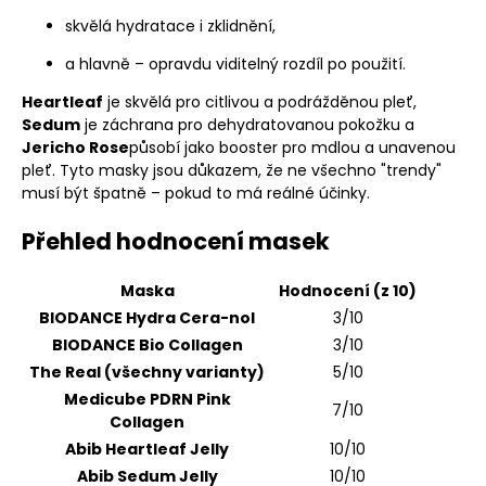
skvělá hydratace i zklidnění,
a hlavně – opravdu viditelný rozdíl po použití.
Heartleaf
je skvělá pro citlivou a podrážděnou pleť,
Sedum
je záchrana pro dehydratovanou pokožku a
Jericho Rose
působí jako booster pro mdlou a unavenou
pleť. Tyto masky jsou důkazem, že ne všechno "trendy"
musí být špatně – pokud to má reálné účinky.
Přehled hodnocení masek
Maska
Hodnocení (z 10)
BIODANCE Hydra Cera-nol
3/10
BIODANCE Bio Collagen
3/10
The Real (všechny varianty)
5/10
Medicube PDRN Pink
7/10
Collagen
Abib Heartleaf Jelly
10/10
Abib Sedum Jelly
10/10