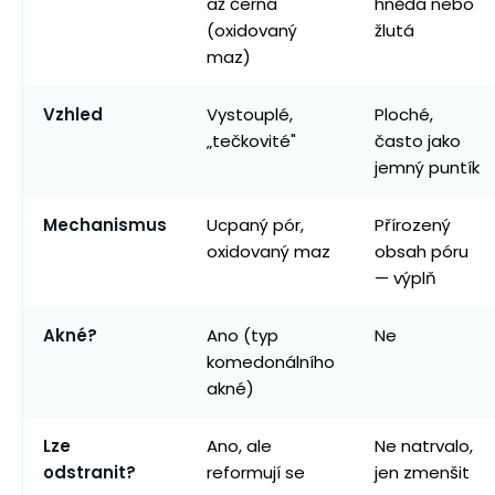
až černá
hnědá nebo
(oxidovaný
žlutá
maz)
Vzhled
Vystouplé,
Ploché,
„tečkovité"
často jako
jemný puntík
Mechanismus
Ucpaný pór,
Přírozený
oxidovaný maz
obsah póru
— výplň
Akné?
Ano (typ
Ne
komedonálního
akné)
Lze
Ano, ale
Ne natrvalo,
odstranit?
reformují se
jen zmenšit