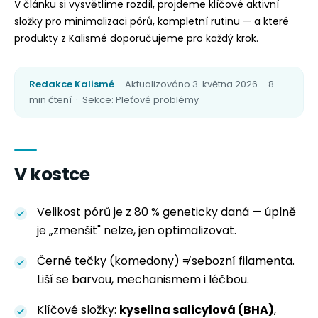
V článku si vysvětlíme rozdíl, projdeme klíčové aktivní
složky pro minimalizaci pórů, kompletní rutinu — a které
produkty z Kalismé doporučujeme pro každý krok.
Redakce Kalismé
· Aktualizováno 3. května 2026 · 8
min čtení · Sekce: Pleťové problémy
V kostce
Velikost pórů je z 80 % geneticky daná — úplně
je „zmenšit" nelze, jen optimalizovat.
Černé tečky (komedony) ≠ sebozní filamenta.
Liší se barvou, mechanismem i léčbou.
Klíčové složky:
kyselina salicylová (BHA)
,