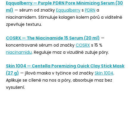
Eqqualberry — Purple PDRN Pore Minimizing Serum (30
ml)
— sérum od značky
Eqqualberry
s
PDRN
a
niacinamidem. Stimuluje kolagen kolem pórů a viditelně
zpevňuje texturu.
COSRX — The Niacinamide 15 Serum (20 ml)
—
koncentrované sérum od značky
COSRX
s 15 %
niacinamidu
. Reguluje maz a vizuálně zužuje póry.
Skin 1004 — Centella Poremizing Quick Clay Stick Mask
(27 g)
— jílová maska v tyčince od značky
Skin 1004
.
Aplikuje se cíleně na nos a póry, absorbuje maz bez
vysušení.