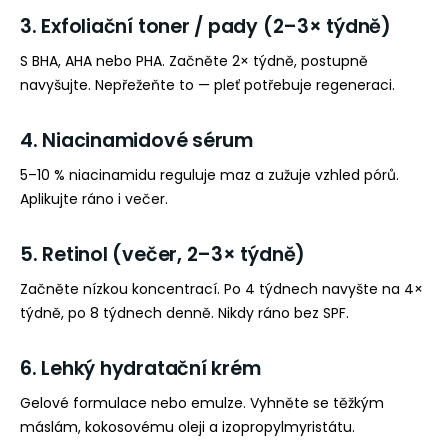
3. Exfoliační toner / pady (2–3× týdně)
S BHA, AHA nebo PHA. Začněte 2× týdně, postupně
navyšujte. Nepřežeňte to — pleť potřebuje regeneraci.
4. Niacinamidové sérum
5–10 % niacinamidu reguluje maz a zužuje vzhled pórů.
Aplikujte ráno i večer.
5. Retinol (večer, 2–3× týdně)
Začněte nízkou koncentrací. Po 4 týdnech navyšte na 4×
týdně, po 8 týdnech denně. Nikdy ráno bez SPF.
6. Lehký hydratační krém
Gelové formulace nebo emulze. Vyhněte se těžkým
máslám, kokosovému oleji a izopropylmyristátu.