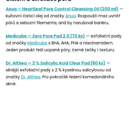
Anua — Heartleaf Pore Control Cleansing Oil (200 ml)
—
kultovní čisticí olej od značky
Anua
. Rozpouští maz uvnitř
pórů a sebozní filamenta, aniž by narušoval bariéru.
Medicube — Zero Pore Pad 2.0 (70 ks)
— exfoliační pady
od značky
Medicube
s BHA, AHA, PHA a niacinamidem.
Jeden produkt řeší ucpané póry, černé tečky i texturu.
Dr. Althea — 2 % Salicylic Acid Clear Pad (60 ks)
—
silnější exfoliační pady s 2 % kyselinou salicylovou od
značky
Dr. Althea
. Pro pokročilé řešení komedonálního
akné.