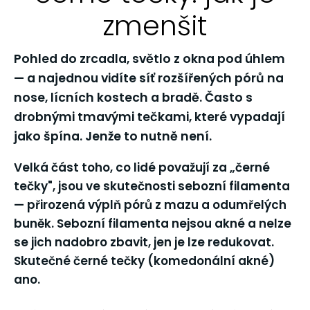
zmenšit
Pohled do zrcadla, světlo z okna pod úhlem
— a najednou vidíte síť rozšířených pórů na
nose, lícních kostech a bradě. Často s
drobnými tmavými tečkami, které vypadají
jako špína. Jenže to nutně není.
Velká část toho, co lidé považují za „černé
tečky", jsou ve skutečnosti
sebozní filamenta
— přirozená výplň pórů z mazu a odumřelých
buněk. Sebozní filamenta nejsou akné a nelze
se jich nadobro zbavit, jen je lze redukovat.
Skutečné černé tečky (komedonální akné)
ano.