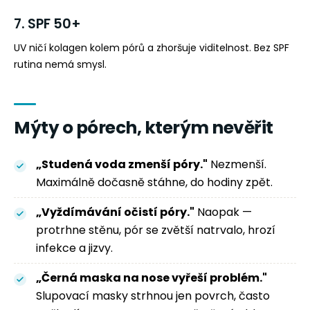
7. SPF 50+
UV ničí kolagen kolem pórů a zhoršuje viditelnost. Bez SPF
rutina nemá smysl.
Mýty o pórech, kterým nevěřit
„Studená voda zmenší póry."
Nezmenší.
Maximálně dočasně stáhne, do hodiny zpět.
„Vyždímávání očistí póry."
Naopak —
protrhne stěnu, pór se zvětší natrvalo, hrozí
infekce a jizvy.
„Černá maska na nose vyřeší problém."
Slupovací masky strhnou jen povrch, často