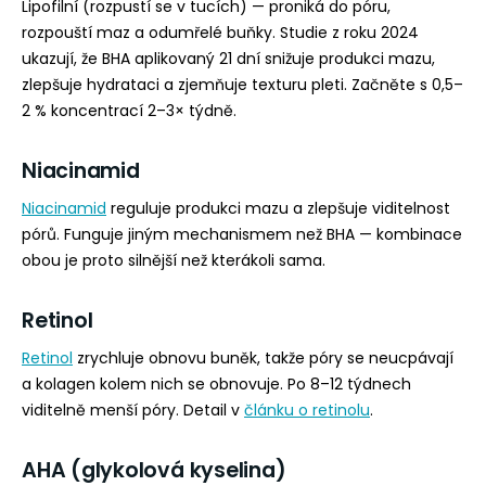
Lipofilní (rozpustí se v tucích) — proniká do póru,
rozpouští maz a odumřelé buňky. Studie z roku 2024
ukazují, že BHA aplikovaný 21 dní snižuje produkci mazu,
zlepšuje hydrataci a zjemňuje texturu pleti. Začněte s 0,5–
2 % koncentrací 2–3× týdně.
Niacinamid
Niacinamid
reguluje produkci mazu a zlepšuje viditelnost
pórů. Funguje jiným mechanismem než BHA — kombinace
obou je proto silnější než kterákoli sama.
Retinol
Retinol
zrychluje obnovu buněk, takže póry se neucpávají
a kolagen kolem nich se obnovuje. Po 8–12 týdnech
viditelně menší póry. Detail v
článku o retinolu
.
AHA (glykolová kyselina)