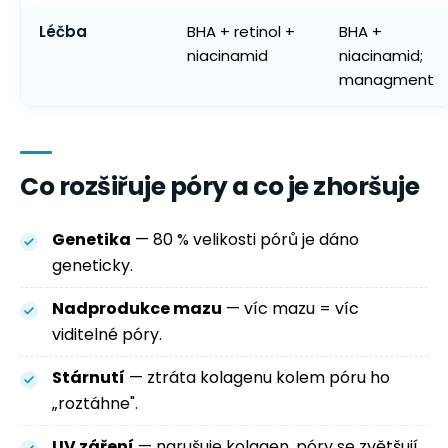
Léčba
BHA + retinol +
BHA +
niacinamid
niacinamid;
managment
Co rozšiřuje póry a co je zhoršuje
Genetika
— 80 % velikosti pórů je dáno
geneticky.
Nadprodukce mazu
— víc mazu = víc
viditelné póry.
Stárnutí
— ztráta kolagenu kolem póru ho
„roztáhne".
UV záření
— narušuje kolagen, póry se zvětšují