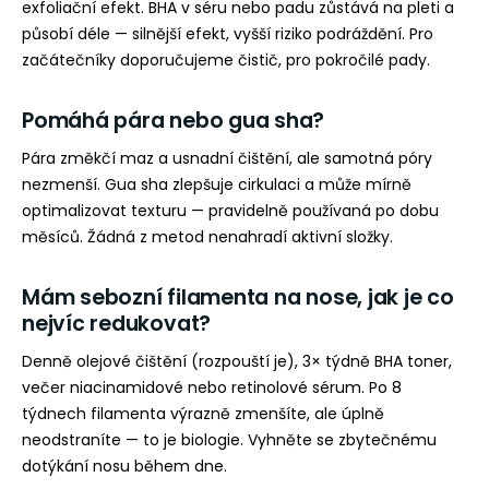
exfoliační efekt. BHA v séru nebo padu zůstává na pleti a
působí déle — silnější efekt, vyšší riziko podráždění. Pro
začátečníky doporučujeme čistič, pro pokročilé pady.
Pomáhá pára nebo gua sha?
Pára změkčí maz a usnadní čištění, ale samotná póry
nezmenší. Gua sha zlepšuje cirkulaci a může mírně
optimalizovat texturu — pravidelně používaná po dobu
měsíců. Žádná z metod nenahradí aktivní složky.
Mám sebozní filamenta na nose, jak je co
nejvíc redukovat?
Denně olejové čištění (rozpouští je), 3× týdně BHA toner,
večer niacinamidové nebo retinolové sérum. Po 8
týdnech filamenta výrazně zmenšíte, ale úplně
neodstraníte — to je biologie. Vyhněte se zbytečnému
dotýkání nosu během dne.