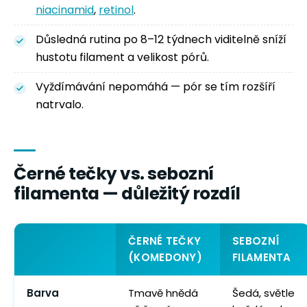
niacinamid
,
retinol
.
Důsledná rutina po 8–12 týdnech viditelně sníží
hustotu filament a velikost pórů.
Vyždímávání nepomáhá — pór se tím rozšíří
natrvalo.
Černé tečky vs. sebozní
filamenta — důležitý rozdíl
ČERNÉ TEČKY
SEBOZNÍ
(KOMEDONY)
FILAMENTA
Barva
Tmavě hnědá
Šedá, světle