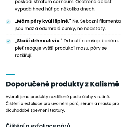
poškodí stratum corneum. Ošetřená oblast
vypadá hned hůř po několika dnech.
„Mám póry kvůli špíně."
Ne. Sebozní filamenta
jsou maz a odumřelé buňky, ne nečistoty.
„Stačí drhnout víc."
Drhnutí narušuje bariéru,
pleť reaguje vyšší produkcí mazu, póry se
rozšiřují.
Doporučené produkty z Kalismé
Vybrali jsme produkty rozdělené podle úlohy v rutině.
Čištění a exfoliace pro uvolnění pórů, sérum a maska pro
dlouhodobé zpevnění textury.
Čištění a exfoliace pórů