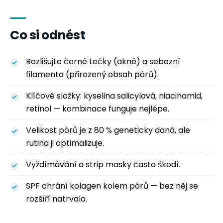
Co si odnést
Rozlišujte černé tečky (akné) a sebozní
filamenta (přirozený obsah pórů).
Klíčové složky: kyselina salicylová, niacinamid,
retinol — kombinace funguje nejlépe.
Velikost pórů je z 80 % geneticky daná, ale
rutina ji optimalizuje.
Vyždímávání a strip masky často škodí.
SPF chrání kolagen kolem pórů — bez něj se
rozšíří natrvalo.