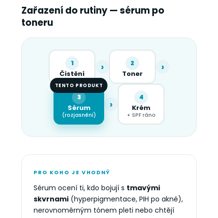
Zařazení do rutiny — sérum po
toneru
1
2
›
›
Čistění
Toner
TENTO PRODUKT
3
4
›
Sérum
Krém
(rozjasnění)
+ SPF ráno
PRO KOHO JE VHODNÝ
Sérum ocení ti, kdo bojují s
tmavými
skvrnami
(hyperpigmentace, PIH po akné),
nerovnoměrným tónem pleti nebo chtějí