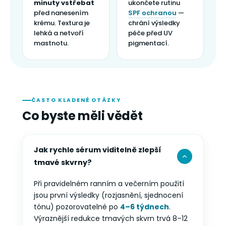
minuty vstřebat
ukončete rutinu
před nanesením
SPF ochranou
—
krému. Textura je
chrání výsledky
lehká a netvoří
péče před UV
mastnotu.
pigmentací.
ČASTO KLADENÉ OTÁZKY
Co byste měli vědět
Jak rychle sérum viditelně zlepší
tmavé skvrny?
Při pravidelném ranním a večerním použití
jsou první výsledky (rozjasnění, sjednocení
tónu) pozorovatelné po
4–6 týdnech
.
Výraznější redukce tmavých skvrn trvá 8–12