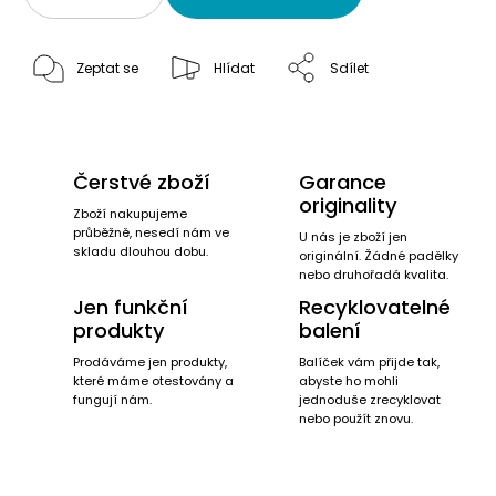
Zeptat se
Hlídat
Sdílet
Čerstvé zboží
Garance
originality
Zboží nakupujeme
průběžně, nesedí nám ve
U nás je zboží jen
skladu dlouhou dobu.
originální. Žádné padělky
nebo druhořadá kvalita.
Jen funkční
Recyklovatelné
produkty
balení
Prodáváme jen produkty,
Balíček vám přijde tak,
které máme otestovány a
abyste ho mohli
fungují nám.
jednoduše zrecyklovat
nebo použít znovu.