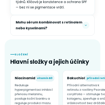
týdnů. Klíčová je konzistence a ochrana SPF
— bez ní se pigmentace vrátí.
Mohu sérum kombinovat s retinolem
nebo kyselinami?
SLOŽENÍ
Hlavní složky a jejich účinky
Niacinamid
Bakuchiol
vitamín B3
přírodní ret
Redukuje
Přírodní alternativa k
hyperpigmentaci inhibicí
retinolu z rostliny Psoral
přenosu melaninu,
corylifolia — stimuluje t
posiluje kožní bariéru a
kolagenu, zpevňuje a sni
reguluje produkci mazu.
vráskovitost bez drážděn