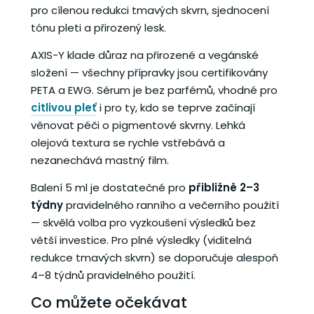
pro cílenou redukci tmavých skvrn, sjednocení
tónu pleti a přirozený lesk.
AXIS-Y klade důraz na přirozené a vegánské
složení — všechny přípravky jsou certifikovány
PETA a EWG. Sérum je bez parfémů, vhodné pro
citlivou pleť
i pro ty, kdo se teprve začínají
věnovat péči o pigmentové skvrny. Lehká
olejová textura se rychle vstřebává a
nezanechává mastný film.
Balení 5 ml je dostatečné pro
přibližně 2–3
týdny
pravidelného ranního a večerního použití
— skvělá volba pro vyzkoušení výsledků bez
větší investice. Pro plné výsledky (viditelná
redukce tmavých skvrn) se doporučuje alespoň
4–8 týdnů pravidelného použití.
Co můžete očekávat