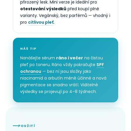
přirozený lesk. Mini verze je ideální pro
otestování výsledků
před koupí plné
varianty. Vegánský, bez parfémů — vhodný i
pro
citlivou pleť
.
NÁŠ TIP
Nanášejte sérum
ráno i večer
na čistou
pleť po toneru. Ráno vždy pokračujte
SPF
ochranou
— bez ní jsou složky jako
niacinamid a arbutín méně účinné a nová
pigmentace se snadno vrátí. Viditelné
výsledky se projevují po 4–8 týdnech.
POUŽITÍ