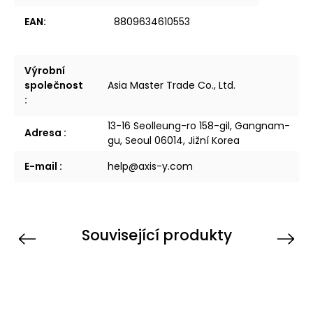
EAN
:
8809634610553
Výrobní
společnost
Asia Master Trade Co., Ltd.
:
13-16 Seolleung-ro 158-gil, Gangnam-
Adresa
:
gu, Seoul 06014, Jižní Korea
E-mail
:
help@axis-y.com
Související produkty
Previous
Next