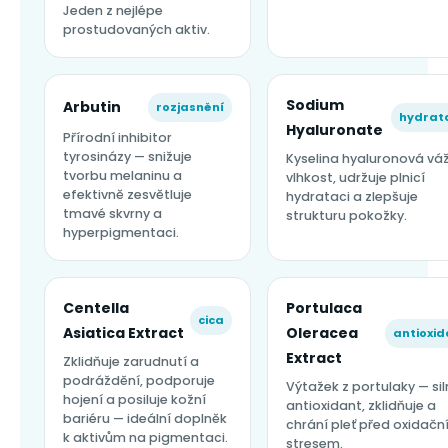
Jeden z nejlépe
prostudovaných aktiv.
Sodium
Arbutin
rozjasnění
hydrat
Hyaluronate
Přírodní inhibitor
tyrosinázy — snižuje
Kyselina hyaluronová vá
tvorbu melaninu a
vlhkost, udržuje plnicí
efektivně zesvětluje
hydrataci a zlepšuje
tmavé skvrny a
strukturu pokožky.
hyperpigmentaci.
Centella
Portulaca
cica
Asiatica Extract
Oleracea
antioxid
Extract
Zklidňuje zarudnutí a
podráždění, podporuje
Výtažek z portulaky — sil
hojení a posiluje kožní
antioxidant, zklidňuje a
bariéru — ideální doplněk
chrání pleť před oxidač
k aktivům na pigmentaci.
stresem.