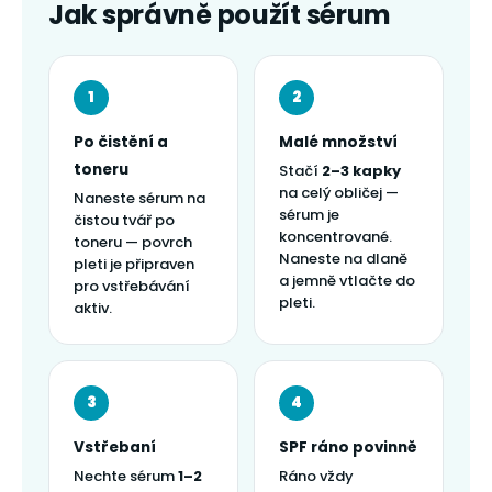
Jak správně použít sérum
1
2
Po čistění a
Malé množství
toneru
Stačí
2–3 kapky
na celý obličej —
Naneste sérum na
sérum je
čistou tvář po
koncentrované.
toneru — povrch
Naneste na dlaně
pleti je připraven
a jemně vtlačte do
pro vstřebávání
pleti.
aktiv.
3
4
Vstřebaní
SPF ráno povinně
Nechte sérum
1–2
Ráno vždy