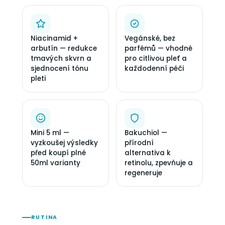
Niacinamid +
Vegánské, bez
arbutín — redukce
parfémů — vhodné
tmavých skvrn a
pro citlivou pleť a
sjednocení tónu
každodenní péči
pleti
Mini 5 ml —
Bakuchiol —
vyzkoušej výsledky
přírodní
před koupí plné
alternativa k
50ml varianty
retinolu, zpevňuje a
regeneruje
RUTINA