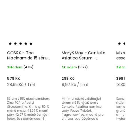
COSRX - The
Mary&May - Centella
Mixso
Niacinamide 15 sérum
Asiatica Serum -
essen
- 20 ml
Zklidňující pleťové
ml
Skladem
(4 ks)
Skladem
(5 ks)
Sklad
sérum - 30 ml
579 Kč
299 Kč
399 K
28,95 Kč / 1 ml
9,97 Kč / 1 ml
13,30 
Sérum s 15% niacinamidem,
Minimalistické zklidňující
Esence 
Zinc PCA a Acetyl
sérum s 95% výtažkem z
složení
Glucosamine. Klinicky: 50 %
Centella Asiatica namísto
ferment
méně mazu, 45,27 % menší
vody. Pouze 7 složek,
granát
póry, 42,27 % méně černých
fragrance-free, vhodné pro
a hrušk
teček. Bez parfémace, 15
citlivou, podrážděnou a
hydrata
složek. Pro mastnou, aknózní...
reaktivní pleť i rosacea.
skleněn