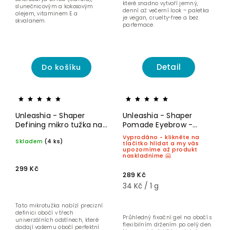
které snadno vytvoří jemný,
slunečnicovým a kokosovým
denní až večerní look – paletka
olejem, vitaminem E a
je vegan, cruelty-free a bez
skvalanem.
parfemace.
Detail
Do košíku
Unleashia - Shaper
Unleashia - Shaper
Defining mikro tužka na
Pomade Eyebrow -
obočí
Fixační gel na obočí - 8,5
Vyprodáno - klikněte na
Skladem
(4 ks)
g
tlačítko hlídat a my vás
upozorníme až produkt
naskladníme 🤗
299 Kč
289 Kč
34 Kč / 1 g
Tato mikrotužka nabízí precizní
definici obočí v třech
Průhledný fixační gel na obočí s
univerzálních odstínech, které
flexibilním držením po celý den.
dodají vašemu obočí perfektní