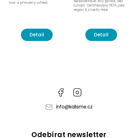
Nezanechává bílý povlak, bez
tvar a přirozený vzhled.
tuhosti. Certifikováno PETA jako
vegan & cruelty-free.
Detail
Detail
Facebook
Instagram
info
@
kalisme.cz
Odebírat newsletter