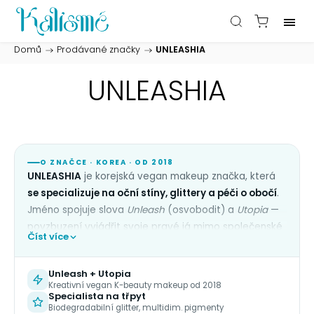
Domů
/
Prodávané značky
/
UNLEASHIA
UNLEASHIA
O ZNAČCE · KOREA · OD 2018
UNLEASHIA
je korejská vegan makeup značka, která
se specializuje na oční stíny, glittery a péči o obočí
.
Jméno spojuje slova
Unleash
(osvobodit) a
Utopia
—
povzbuzení vyjádřit svoje pravé já mimo společenské
Číst více
normy krásy. Klíčový rozdíl: PETA-certifikovaná vegan
a cruelty-free formulace s biodegradabilním
Unleash + Utopia
glitterem šetrným k pleti i přírodě.
Kreativní vegan K-beauty makeup od 2018
Specialista na třpyt
Hero technologií je
multidimenzionální glitter
s
Biodegradabilní glitter, multidim. pigmenty