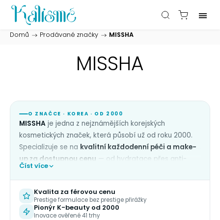
Domů
/
Prodávané značky
/
MISSHA
MISSHA
O ZNAČCE · KOREA · OD 2000
MISSHA
je jedna z nejznámějších korejských
kosmetických značek, která působí už od roku 2000.
Specializuje se na
kvalitní každodenní péči a make-
up za dostupnou cenu
— od hydratace přes anti-
Číst více
aging až po dekorativní kosmetiku. Klíčový
diferenciátor:
prestige formulace bez prestige
Kvalita za férovou cenu
přirážky
.
Prestige formulace bez prestige přirážky
Pionýr K-beauty od 2000
Filozofie značky stojí na motu
„Kvalita by měla být
Inovace ověřené 41 trhy