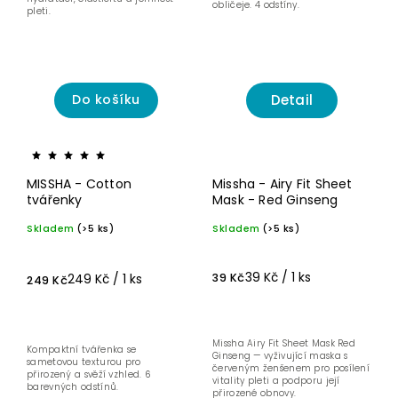
obličeje. 4 odstíny.
pleti.
Detail
Do košíku
MISSHA - Cotton
Missha - Airy Fit Sheet
tvářenky
Mask - Red Ginseng
Skladem
(>5 ks)
Skladem
(>5 ks)
39 Kč / 1 ks
249 Kč / 1 ks
39 Kč
249 Kč
Missha Airy Fit Sheet Mask Red
Kompaktní tvářenka se
Ginseng — vyživující maska s
sametovou texturou pro
červeným ženšenem pro posílení
přirozený a svěží vzhled. 6
vitality pleti a podporu její
barevných odstínů.
přirozené obnovy.