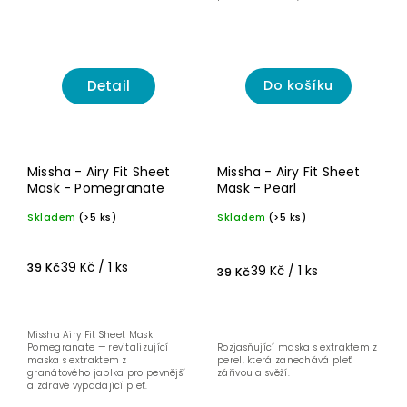
Detail
Do košíku
Missha - Airy Fit Sheet
Missha - Airy Fit Sheet
Mask - Pomegranate
Mask - Pearl
Skladem
(>5 ks)
Skladem
(>5 ks)
39 Kč / 1 ks
39 Kč
39 Kč / 1 ks
39 Kč
Missha Airy Fit Sheet Mask
Pomegranate — revitalizující
Rozjasňující maska s extraktem z
maska s extraktem z
perel, která zanechává pleť
granátového jablka pro pevnější
zářivou a svěží.
a zdravě vypadající pleť.