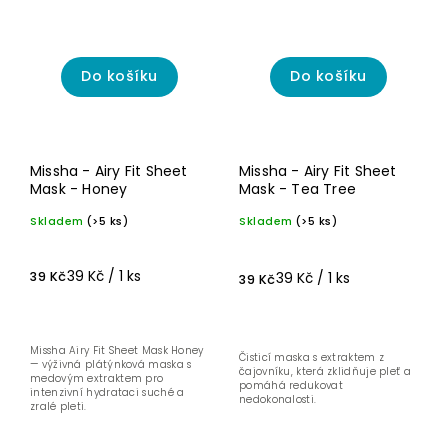
Do košíku
Do košíku
Missha - Airy Fit Sheet
Missha - Airy Fit Sheet
Mask - Honey
Mask - Tea Tree
Skladem
(>5 ks)
Skladem
(>5 ks)
39 Kč / 1 ks
39 Kč / 1 ks
39 Kč
39 Kč
Missha Airy Fit Sheet Mask Honey
Čisticí maska s extraktem z
— výživná plátýnková maska s
čajovníku, která zklidňuje pleť a
medovým extraktem pro
pomáhá redukovat
intenzivní hydrataci suché a
nedokonalosti.
zralé pleti.