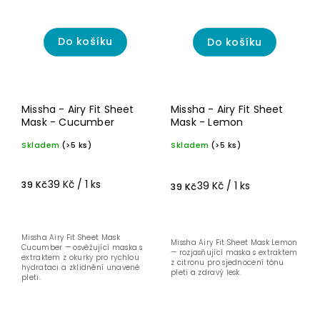
Do košíku
Do košíku
Missha - Airy Fit Sheet
Missha - Airy Fit Sheet
Mask - Cucumber
Mask - Lemon
Skladem
(>5 ks)
Skladem
(>5 ks)
39 Kč / 1 ks
39 Kč / 1 ks
39 Kč
39 Kč
Missha Airy Fit Sheet Mask
Missha Airy Fit Sheet Mask Lemon
Cucumber — osvěžující maska s
— rozjasňující maska s extraktem
extraktem z okurky pro rychlou
z citronu pro sjednocení tónu
hydrataci a zklidnění unavené
pleti a zdravý lesk.
pleti.