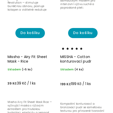
bambuckým máslem pro
Revolution — stimuluje
intenzivní výživu suché a
buněčnou obnovu, posiluje
popraskané pleti.
kolagen a viditelně redukuje
vrásky.
Do košíku
Do košíku
Missha - Airy Fit Sheet
MISSHA - Cotton
Mask - Rice
konturovací pudr
Skladem
(>5 ks)
Skladem
(4 ks)
39 Kč / 1 ks
199 Kč / 1 ks
39 Kč
199 Kč
Missha Airy Fit Sheet Mask Rice —
Kompaktní konturovací a
vyživující maska s rýžovým
bronzovací pudr se sametovou
extraktem pro hlubokou
texturou pro přirozené tvarování
hydrataci, elasticitu a jemnost