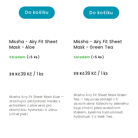
Do košíku
Do košíku
Missha - Airy Fit Sheet
Missha - Airy Fit Sheet
Mask - Aloe
Mask - Green Tea
Skladem
(>5 ks)
Skladem
(>5 ks)
39 Kč / 1 ks
39 Kč / 1 ks
39 Kč
39 Kč
Missha Airy Fit Sheet Mask Green
Missha Airy Fit Sheet Mask Aloe —
Tea — nejuniverzálnější z 11
zklidňující plátýnková maska s
variant série. Katechiny zeleného
extraktem z aloe vera pro
čaje chrání před oxidačním
okamžitou hydrataci a úlevu
stresem, kyselina hyaluronová
citlivé pleti.
hydratuje. Viz také: Tea...