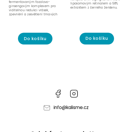
fermentovaným fazolovo-
liposomovým retinalem a 58%
ginsengovým komplexem pro
extraktem z černého ženšenu.
viditelnou redukci vrásek,
zpevnění a zesvětlení tmavých
kruhů.
Do košíku
Do košíku
Facebook
Instagram
info
@
kalisme.cz