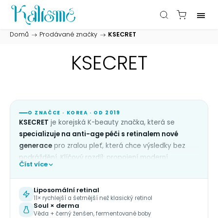
Domů
/
Prodávané značky
/
KSECRET
KSECRET
O ZNAČCE · KOREA · OD 2019
KSECRET
je korejská K-beauty značka, která se
specializuje na anti-age péči s retinalem nové
generace
pro zralou pleť, která chce výsledky bez
podráždění. Klíčový rozdíl: propojení moderní
Číst více
dermatologické vědy s tradičním korejským
bylinkovým know-how.
Liposomální retinal
Hero technologií je
liposomálně zapouzdřený retinal
11× rychlejší a šetrnější než klasický retinol
Soul × derma
v koncentracích 2 %, 4 % a 12 % — díky liposomálnímu
Věda + černý ženšen, fermentované boby