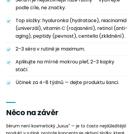
podle cíle, ne značky.
Top složky: hyaluronka (hydratace), niacinamid
(univerzál), vitamin C (rozjasnění), retinol (anti-
aging), peptidy (pevnost), centella (zklidnění).
2–3 séra v rutině je maximum.
Aplikujte na mírně mokrou pleť, 2–3 kapky
stačí.
Účinek za 4–8 týdnů — dejte produktu šanci.
Něco na závěr
Sérum není kosmetický „luxus" — je to často nejdůležitější
produkt v rutině, protože koncentruje aktivní složky, které