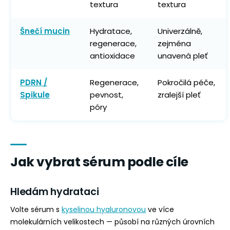
textura
textura
Šnečí mucin
Hydratace,
Univerzálně,
regenerace,
zejména
antioxidace
unavená pleť
PDRN /
Regenerace,
Pokročilá péče,
Spikule
pevnost,
zralejší pleť
póry
Jak vybrat sérum podle cíle
Hledám hydrataci
Volte sérum s
kyselinou hyaluronovou
ve více
molekulárních velikostech — působí na různých úrovních