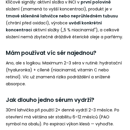
Klíčové signály: aktivní složka v INCI v
první polovině
složení (znamená to vyšší koncentraci), produkt je v
tmavé skleněné lahvičce nebo neprůhledném tubusu
(chrání před oxidací), výrobce
uvádí konkrétní
koncentraci
aktivní složky („5 % niacinamid"), a celkové
složení nemá zbytečné dráždivé éterické oleje a parfémy.
Mám používat víc sér najednou?
Ano, ale s logikou. Maximum 2–3 séra v rutině: hydratační
(hyaluronka) + cílené (niacinamid, vitamin C nebo
retinol). Víc už znamená riziko podráždění a snížené
absorpce.
Jak dlouho jedno sérum vydrží?
30ml lahvička při použití 2× denně vydrží 2–3 měsíce. Po
otevření má většina sér stabilitu 6–12 měsíců (PAO
symbol na obalu). Po expiraci výkon klesá — vyhoďte.