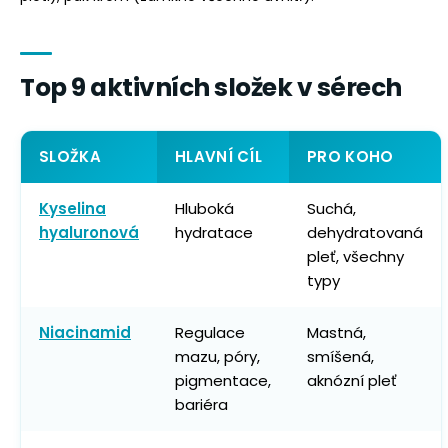
Top 9 aktivních složek v sérech
SLOŽKA
HLAVNÍ CÍL
PRO KOHO
Kyselina
Hluboká
Suchá,
hyaluronová
hydratace
dehydratovaná
pleť, všechny
typy
Niacinamid
Regulace
Mastná,
mazu, póry,
smíšená,
pigmentace,
aknózní pleť
bariéra