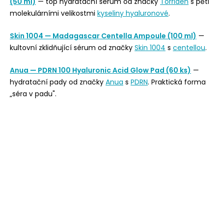
(50 ml)
— top hydratační sérum od značky
Torriden
s pěti
molekulárními velikostmi
kyseliny hyaluronové
.
Skin 1004 — Madagascar Centella Ampoule (100 ml)
—
kultovní zklidňující sérum od značky
Skin 1004
s
centellou
.
Anua — PDRN 100 Hyaluronic Acid Glow Pad (60 ks)
—
hydratační pady od značky
Anua
s
PDRN
. Praktická forma
„séra v padu".