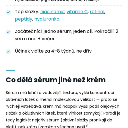
Top složky:
niacinamid
,
vitamin C
,
retinol
,
peptidy
,
hyaluronka
.
Začátečníci: jedno sérum, jeden cíl. Pokročilí: 2
séra ráno + večer.
Účinek vidíte za 4–8 týdnů, ne dřív.
Co dělá sérum jiné než krém
Sérum má lehčí a vodovější texturu, vyšší koncentraci
aktivních látek a menší molekulovou velikost — proto se
rychleji vstřebává. Krém má naopak vyšší podíl olejových
složek a okluzivních látek, které vlhkost zamykají. Pořadí je
tedy logické: nejdřív sérum (aktivní složky pronikají do
pleti), pak krém (zamkne všechno uvnitř).