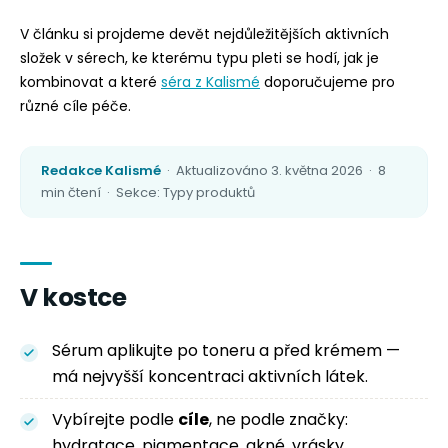
V článku si projdeme devět nejdůležitějších aktivních
složek v sérech, ke kterému typu pleti se hodí, jak je
kombinovat a které
séra z Kalismé
doporučujeme pro
různé cíle péče.
Redakce Kalismé
· Aktualizováno 3. května 2026 · 8
min čtení · Sekce: Typy produktů
V kostce
Sérum aplikujte po toneru a před krémem —
má nejvyšší koncentraci aktivních látek.
Vybírejte podle
cíle
, ne podle značky:
hydratace, pigmentace, akné, vrásky.