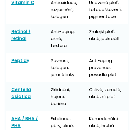
Vitamin C
Antioxidace,
Unavená pleť,
rozjasnění,
fotopoškození,
kolagen
pigmentace
Retinol /
Anti-aging,
Zralejší pleť,
retinal
akné,
akné, pokročilí
textura
Peptidy
Pevnost,
Anti-aging
kolagen,
prevence,
jemné linky
povadlá pleť
Centella
Zklidnění,
Citlivá, zarudlá,
asiatica
hojení,
aknózní pleť
bariéra
AHA / BHA /
Exfoliace,
Komedonální
PHA
póry, akné,
akné, hrubá