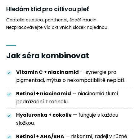
Hledám klid pro citlivou pleť
Centella asiatica, panthenol, šnečí mucin.
Nezpracovávejte víc aktivních složek najednou.
Jak séra kombinovat
Vitamin C + niacinamid
— synergie pro
pigmentaci, mýtus o nekompatibilitě neplatí.
Retinol + niacinamid
— niacinamid tlumí
podráždění z retinolu.
Hyaluronka + cokoliv
— funguje s každou
složkou.
Retinol + AHA/BHA
— riskantní, raději v různé