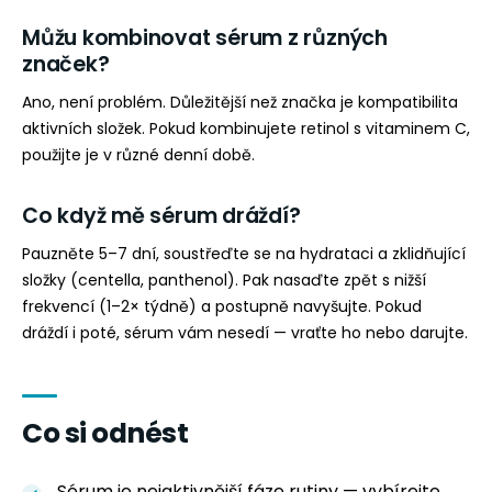
Můžu kombinovat sérum z různých
značek?
Ano, není problém. Důležitější než značka je kompatibilita
aktivních složek. Pokud kombinujete retinol s vitaminem C,
použijte je v různé denní době.
Co když mě sérum dráždí?
Pauzněte 5–7 dní, soustřeďte se na hydrataci a zklidňující
složky (centella, panthenol). Pak nasaďte zpět s nižší
frekvencí (1–2× týdně) a postupně navyšujte. Pokud
dráždí i poté, sérum vám nesedí — vraťte ho nebo darujte.
Co si odnést
Sérum je nejaktivnější fáze rutiny — vybírejte