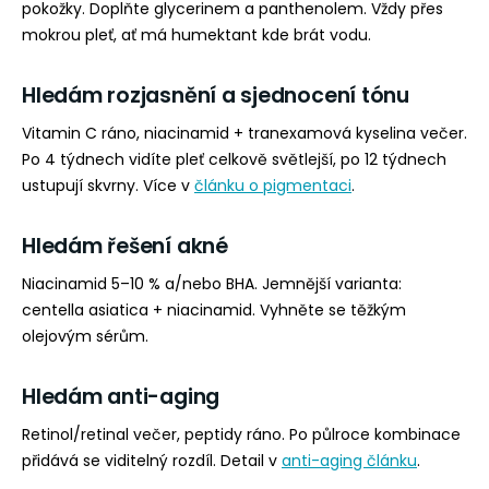
pokožky. Doplňte glycerinem a panthenolem. Vždy přes
mokrou pleť, ať má humektant kde brát vodu.
Hledám rozjasnění a sjednocení tónu
Vitamin C ráno, niacinamid + tranexamová kyselina večer.
Po 4 týdnech vidíte pleť celkově světlejší, po 12 týdnech
ustupují skvrny. Více v
článku o pigmentaci
.
Hledám řešení akné
Niacinamid 5–10 % a/nebo BHA. Jemnější varianta:
centella asiatica + niacinamid. Vyhněte se těžkým
olejovým sérům.
Hledám anti-aging
Retinol/retinal večer, peptidy ráno. Po půlroce kombinace
přidává se viditelný rozdíl. Detail v
anti-aging článku
.