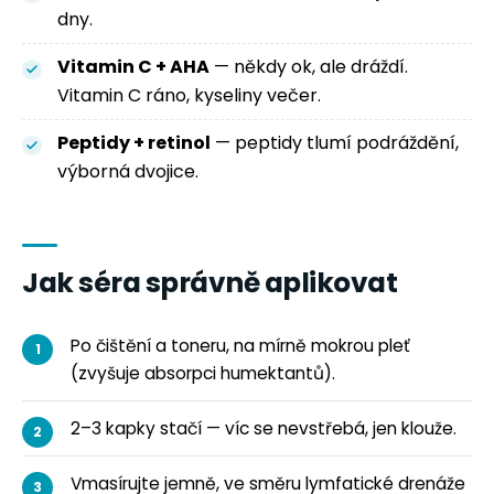
dny.
Vitamin C + AHA
— někdy ok, ale dráždí.
Vitamin C ráno, kyseliny večer.
Peptidy + retinol
— peptidy tlumí podráždění,
výborná dvojice.
Jak séra správně aplikovat
Po čištění a toneru, na mírně mokrou pleť
(zvyšuje absorpci humektantů).
2–3 kapky stačí — víc se nevstřebá, jen klouže.
Vmasírujte jemně, ve směru lymfatické drenáže