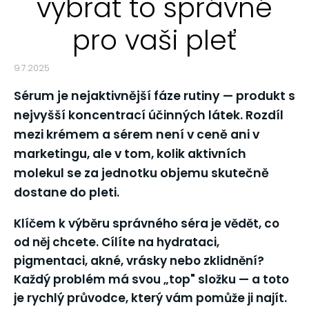
vybrat to správné
pro vaši pleť
9.7.2025
Sérum je nejaktivnější fáze rutiny — produkt s
nejvyšší koncentrací účinných látek. Rozdíl
mezi krémem a sérem není v ceně ani v
marketingu, ale v tom, kolik aktivních
molekul se za jednotku objemu skutečně
dostane do pleti.
Klíčem k výběru správného séra je
vědět, co
od něj chcete
. Cílíte na hydrataci,
pigmentaci, akné, vrásky nebo zklidnění?
Každý problém má svou „top" složku — a toto
je rychlý průvodce, který vám pomůže ji najít.