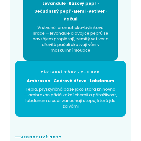
Levandule · Růžový pepř ·
Sečuánský pepř · Elemi · Vetiver ·
Pačuli
Vrstvené, aromaticko-bylinkové
srdce — levandule a dvojice pepřů se
navzájem proplétají, zemitý vetiver a
dřevité pačuli ukotvují vůni v
maskulinní hloubce
ZÁKLADNÍ TÓNY · 2–8 HOD
Ambroxan · Cedrové dřevo · Labdanum
Teplá, pryskyřičná báze jako stará knihovna
— ambroxan přidá kožní chemii a přitažlivost,
labdanum a cedr zanechají stopu, která jde
za vámi
JEDNOTLIVÉ NOTY