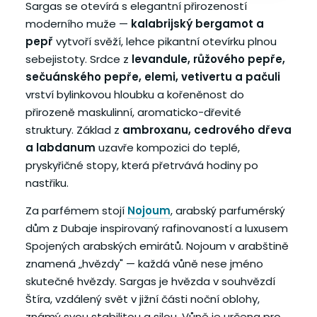
Sargas se otevírá s elegantní přirozeností
moderního muže —
kalabrijský bergamot a
pepř
vytvoří svěží, lehce pikantní otevírku plnou
sebejistoty. Srdce z
levandule, růžového pepře,
sečuánského pepře, elemi, vetivertu a pačuli
vrství bylinkovou hloubku a kořeněnost do
přirozeně maskulinní, aromaticko-dřevité
struktury. Základ z
ambroxanu, cedrového dřeva
a labdanum
uzavře kompozici do teplé,
pryskyřičné stopy, která přetrvává hodiny po
nastřiku.
Za parfémem stojí
Nojoum
, arabský parfumérský
dům z Dubaje inspirovaný rafinovaností a luxusem
Spojených arabských emirátů. Nojoum v arabštině
znamená „hvězdy" — každá vůně nese jméno
skutečné hvězdy. Sargas je hvězda v souhvězdí
Štíra, vzdálený svět v jižní části noční oblohy,
známý svou stabilitou a silou. Vůně je určena pro