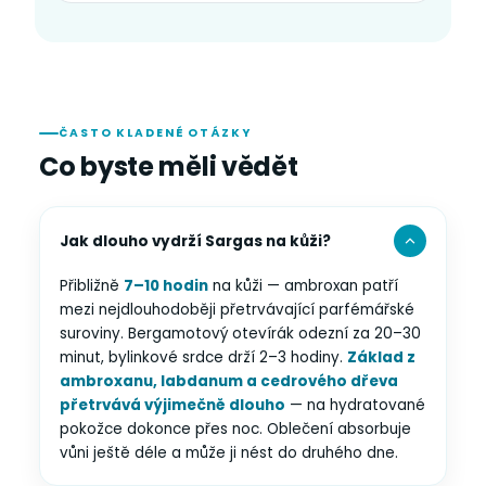
ČASTO KLADENÉ OTÁZKY
Co byste měli vědět
Jak dlouho vydrží Sargas na kůži?
Přibližně
7–10 hodin
na kůži — ambroxan patří
mezi nejdlouhodoběji přetrvávající parfémářské
suroviny. Bergamotový otevírák odezní za 20–30
minut, bylinkové srdce drží 2–3 hodiny.
Základ z
ambroxanu, labdanum a cedrového dřeva
přetrvává výjimečně dlouho
— na hydratované
pokožce dokonce přes noc. Oblečení absorbuje
vůni ještě déle a může ji nést do druhého dne.