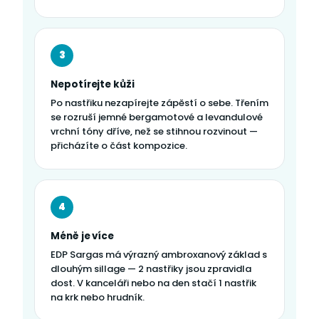
3
Nepotírejte kůži
Po nastřiku nezapírejte zápěstí o sebe. Třením
se rozruší jemné bergamotové a levandulové
vrchní tóny dříve, než se stihnou rozvinout —
přicházíte o část kompozice.
4
Méně je více
EDP Sargas má výrazný ambroxanový základ s
dlouhým sillage — 2 nastřiky jsou zpravidla
dost. V kanceláři nebo na den stačí 1 nastřik
na krk nebo hrudník.