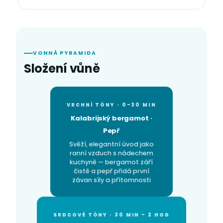
VONNÁ PYRAMIDA
Složení vůně
VRCHNÍ TÓNY · 0–30 MIN
Kalabrijský bergamot ·
Pepř
Svěží, elegantní úvod jako
ranní vzduch s nádechem
kuchyně — bergamot září
čistě a pepř přidá první
závan síly a přítomnosti
SRDCOVÉ TÓNY · 30 MIN – 2 HOD