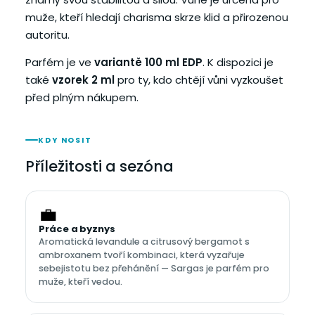
muže, kteří hledají charisma skrze klid a přirozenou
autoritu.
Parfém je ve
variantě 100 ml EDP
. K dispozici je
také
vzorek 2 ml
pro ty, kdo chtějí vůni vyzkoušet
před plným nákupem.
KDY NOSIT
Příležitosti a sezóna
💼
Práce a byznys
Aromatická levandule a citrusový bergamot s
ambroxanem tvoří kombinaci, která vyzařuje
sebejistotu bez přehánění — Sargas je parfém pro
muže, kteří vedou.