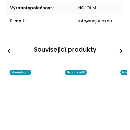
Výrobní společnost
:
NOJOUM
E-mail
:
info@nojoum.eu
Související produkty
Previous
Next
Novinka☝🏻
Novinka☝🏻
Novi