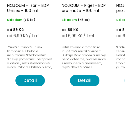
NOJOUM - Izar - EDP
NOJOUM - Rigel - EDP
NOJOU
Unisex - 100 ml
pro muže - 100 ml
pro ž
Skladem
(>5 ks)
Skladem
(>5 ks)
Sklad
89 Kč
89 Kč
89
od
od
od
od 6,99 Kč / 1 ml
od 6,99 Kč / 1 ml
od 6,9
Zářivá citrusová unisex
Sofistikovaná aromaticko-
Sladká
kompozice z Dubaje
fougèrová mužská vůně z
ženská 
inspirovaná Středomořím.
Dubaje. Kardamom a růžový
Heliotr
Sicilský pomeranč, bergamot
pepř v otevírce, ovocné srdce
mandari
a citron , svěží středomořské
s melounem a ananasem,
tropick
ovoce, základ z bílého pižma,
teplá dřevitá báze s
gurmán
madagaskarské vanilky...
jantarem, vanilkou a cedrem.
sametov
santalo
Detail
Detail