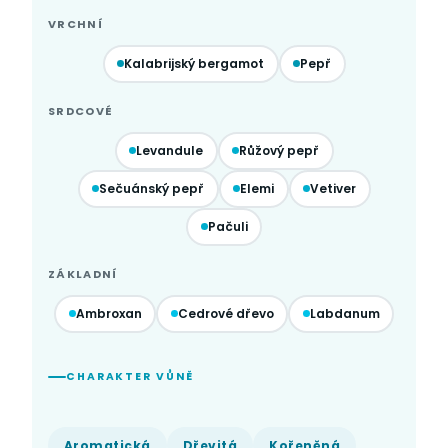
VRCHNÍ
Kalabrijský bergamot
Pepř
SRDCOVÉ
Levandule
Růžový pepř
Sečuánský pepř
Elemi
Vetiver
Pačuli
ZÁKLADNÍ
Ambroxan
Cedrové dřevo
Labdanum
CHARAKTER VŮNĚ
Aromatická
Dřevitá
Kořeněná