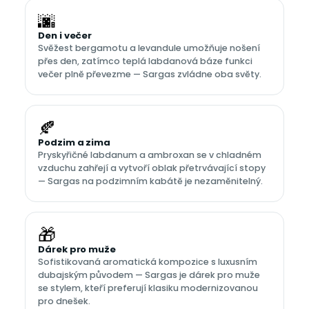
🌆
Den i večer
Svěžest bergamotu a levandule umožňuje nošení
přes den, zatímco teplá labdanová báze funkci
večer plně převezme — Sargas zvládne oba světy.
🍂
Podzim a zima
Pryskyřičné labdanum a ambroxan se v chladném
vzduchu zahřejí a vytvoří oblak přetrvávající stopy
— Sargas na podzimním kabátě je nezaměnitelný.
🎁
Dárek pro muže
Sofistikovaná aromatická kompozice s luxusním
dubajským původem — Sargas je dárek pro muže
se stylem, kteří preferují klasiku modernizovanou
pro dnešek.