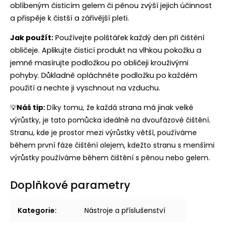
oblíbeným čisticím gelem či pěnou zvýší jejich účinnost
a přispěje k čistší a zářivější pleti.
Jak použít:
Používejte polštářek každý den při čištění
obličeje. Aplikujte čisticí produkt na vlhkou pokožku a
jemně masírujte podložkou po obličeji krouživými
pohyby. Důkladně opláchněte podložku po každém
použití a nechte ji vyschnout na vzduchu.
Náš tip:
Díky tomu, že každá strana má jinak velké
💡
výrůstky, je tato pomůcka ideálně na dvoufázové čištění.
Stranu, kde je prostor mezi výrůstky větší, používáme
během první fáze čištění olejem, kdežto stranu s menšími
výrůstky používáme během čištění s pěnou nebo gelem.
Doplňkové parametry
Kategorie
:
Nástroje a příslušenství