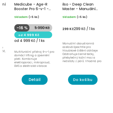
Medicube - Age-R
ilso - Deep Clean
ILSO 
Booster Pro 6-v-1 -
Master - Manuální
Maste
přístroj pro lifting,
špachtle na čištění
masáž
Skladem
(>5 ks)
Skladem
(>5 ks)
Sklad
pevnost, zářivost a
obličeje
lepší vstřebávání
produktů
–16 %
5 990 Kč
299 Kč / 1 ks
299 Kč
399 K
4 999 Kč
od
od 4 999 Kč / 1 ks
Manuální oboustranná
Duální 
ocelová špachtle pro
masážní
hloubkové čištění obličeje.
Multifunkční přístroj 6-v-1 pro
hlavice
Odstraňuje černé tečky,
domácí lifting a zpevnění
drenáž,
přebytečný kožní maz a
pleti. Kombinuje
zpevněn
nečistoty z pórů. Vhodná pro
elektroporaci, mikroproud,
všechny typy pleti, zejména...
EMS a elektrické vibrace.
Detail
Do košíku