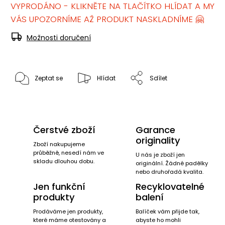
VYPRODÁNO - KLIKNĚTE NA TLAČÍTKO HLÍDAT A MY
VÁS UPOZORNÍME AŽ PRODUKT NASKLADNÍME 🤗
Možnosti doručení
Zeptat se
Hlídat
Sdílet
Čerstvé zboží
Garance
originality
Zboží nakupujeme
průběžně, nesedí nám ve
U nás je zboží jen
skladu dlouhou dobu.
originální. Žádné padělky
nebo druhořadá kvalita.
Jen funkční
Recyklovatelné
produkty
balení
Prodáváme jen produkty,
Balíček vám přijde tak,
které máme otestovány a
abyste ho mohli