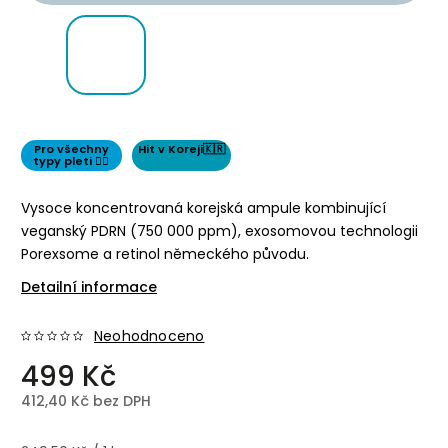
Pro všechny
Hit v Koreji🇰🇷
typy pleti 👌🏻
Vysoce koncentrovaná korejská ampule kombinující
veganský PDRN (750 000 ppm), exosomovou technologii
Porexsome a retinol německého původu.
Detailní informace
Neohodnoceno
499 Kč
412,40 Kč bez DPH