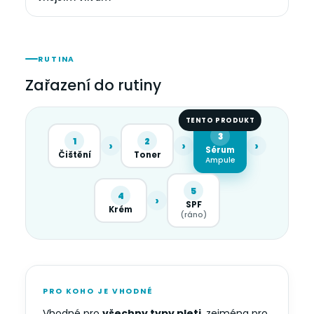
RUTINA
Zařazení do rutiny
TENTO PRODUKT
3
1
2
›
›
›
Sérum
Čištění
Toner
Ampule
5
4
›
SPF
Krém
(ráno)
PRO KOHO JE VHODNÉ
Vhodné pro
všechny typy pleti
, zejména pro