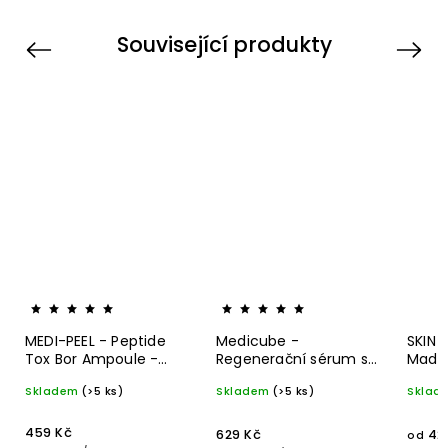
Související produkty
Previous
Next
MEDI-PEEL - Peptide
Medicube -
SKIN 
Tox Bor Ampoule -
Regenerační sérum s
Madag
Koncentrované
mikrojehličkami - One
Ampou
Skladem
(>5 ks)
Skladem
(>5 ks)
Sklad
peptidové sérum proti
Day Exosome Shot
a hyd
vráskám 30 ml
Pore Ampoule 7500 -
30 ml
459 Kč
629 Kč
42
od