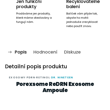
Jen funkční
Recyklovatelné
produkty
balení
Prodáváme jen produkty,
Balíček vám přijde tak,
které máme otestovány a
abyste ho mohli
fungují nám.
jednoduše zrecyklovat
nebo použít znovu.
Popis
Hodnocení
Diskuze
Detailní popis produktu
EXOSOMY
·
PDRN
·
RETINOL
·
DR. NINETEEN
Porexsome ReDRN Exosome
Ampoule