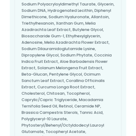
Sodium Polyacryloyldimethyl Taurate, Glycerin,
Sodium DNA, Hydrogenated Lecithin, Diphenyl
Dimethicone, Sodium Hyaluronate, Allantoin,
Triethylhexanoin, Xanthan Gum, Melia
Azadirachta Leaf Extract, Butylene Glycol,
Biosaccharide Gum-1, Ethylhexylglycerin,
Adenosine, Melia Azadirachta Flower Extract,
Sodium Dilauramidoglutamide Lysine,
Dipropylene Glycol, Sodium Phytate, Coccinia
Indica Fruit Extract, Aloe Barbadensis Flower
Extract, Solanum Melongena Fruit Extract,
Beta-Glucan, Pentylene Glycol, Ocimum
Sanctum Leaf Extract, Corallina Officinalis
Extract, Curcuma Longa Root Extract,
Cholesterol, Chitosan, Tocopherol,
Caprylic/Capric Triglyceride, Macadamia
Ternifolia Seed Oil, Retinol, Ceramide NP,
Brassica Campestris Sterols, Tannic Acid,
Polyglyceryl-10 Laurate,
Phytosteryl/Behenyl/Octyldodecyl Lauroyl
Glutamate, Tocopheryl Acetate,