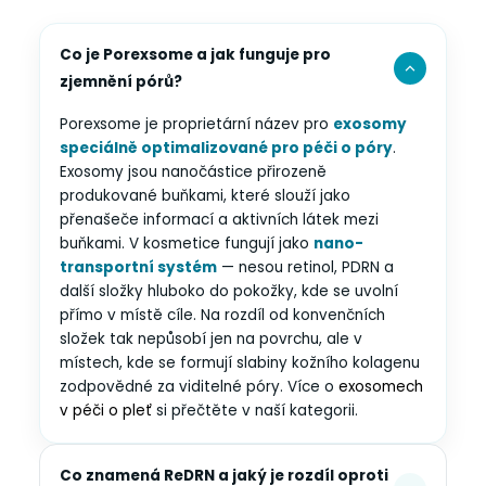
Co je Porexsome a jak funguje pro
zjemnění pórů?
Porexsome je proprietární název pro
exosomy
speciálně optimalizované pro péči o póry
.
Exosomy jsou nanočástice přirozeně
produkované buňkami, které slouží jako
přenašeče informací a aktivních látek mezi
buňkami. V kosmetice fungují jako
nano-
transportní systém
— nesou retinol, PDRN a
další složky hluboko do pokožky, kde se uvolní
přímo v místě cíle. Na rozdíl od konvenčních
složek tak nepůsobí jen na povrchu, ale v
místech, kde se formují slabiny kožního kolagenu
zodpovědné za viditelné póry. Více o
exosomech
v péči o pleť
si přečtěte v naší kategorii.
Co znamená ReDRN a jaký je rozdíl oproti