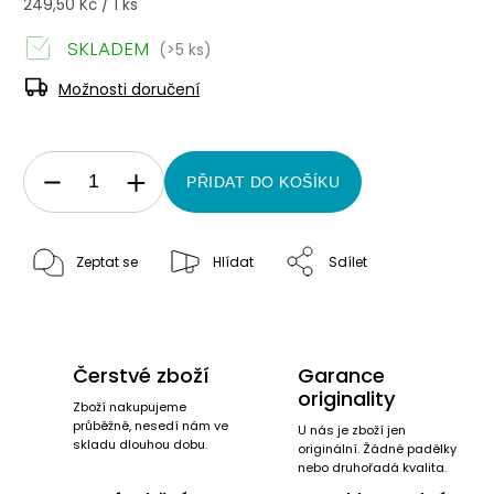
249,50 Kč / 1 ks
SKLADEM
(>5 ks)
Možnosti doručení
PŘIDAT DO KOŠÍKU
Zeptat se
Hlídat
Sdílet
Čerstvé zboží
Garance
originality
Zboží nakupujeme
průběžně, nesedí nám ve
U nás je zboží jen
skladu dlouhou dobu.
originální. Žádné padělky
nebo druhořadá kvalita.