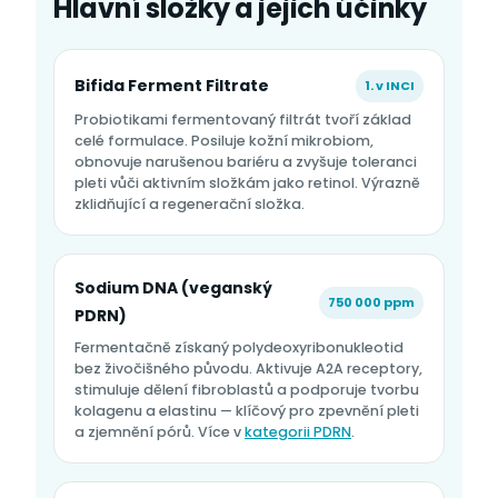
Hlavní složky a jejich účinky
Bifida Ferment Filtrate
1. v INCI
Probiotikami fermentovaný filtrát tvoří základ
celé formulace. Posiluje kožní mikrobiom,
obnovuje narušenou bariéru a zvyšuje toleranci
pleti vůči aktivním složkám jako retinol. Výrazně
zklidňující a regenerační složka.
Sodium DNA (veganský
750 000 ppm
PDRN)
Fermentačně získaný polydeoxyribonukleotid
bez živočišného původu. Aktivuje A2A receptory,
stimuluje dělení fibroblastů a podporuje tvorbu
kolagenu a elastinu — klíčový pro zpevnění pleti
a zjemnění pórů. Více v
kategorii PDRN
.