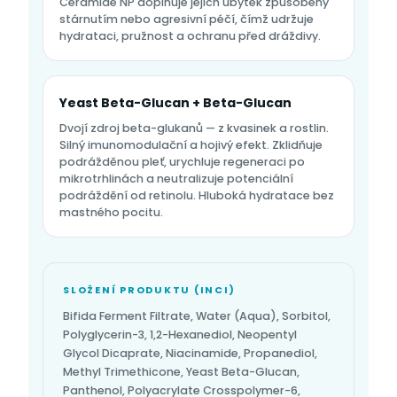
Ceramide NP doplňuje jejich úbytek způsobený
stárnutím nebo agresivní péčí, čímž udržuje
hydrataci, pružnost a ochranu před dráždivy.
Yeast Beta-Glucan + Beta-Glucan
Dvojí zdroj beta-glukanů — z kvasinek a rostlin.
Silný imunomodulační a hojivý efekt. Zklidňuje
podrážděnou pleť, urychluje regeneraci po
mikrotrhlinách a neutralizuje potenciální
podráždění od retinolu. Hluboká hydratace bez
mastného pocitu.
SLOŽENÍ PRODUKTU (INCI)
Bifida Ferment Filtrate, Water (Aqua), Sorbitol,
Polyglycerin-3, 1,2-Hexanediol, Neopentyl
Glycol Dicaprate, Niacinamide, Propanediol,
Methyl Trimethicone, Yeast Beta-Glucan,
Panthenol, Polyacrylate Crosspolymer-6,