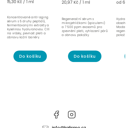
15,30 Kč / 1 ml
20,97 Kč / 1 ml
od 6,2
Koncentrované anti-aging
Regenerační sérum s
Hydrata
sérum s 5 druhy peptidů,
mikrojehličkami (spiculemi)
obsahem
fermentovanými extrakty a
a 7 500 ppm exosomů pro
Madagas
kyselinou hyaluronovou. Cílí
zpevnění pleti, vyhlazení pórů
regener
na vrásky, pevnost pleti a
a obnovu pokožky.
pokožky
obnovu kožní bariéry.
Do košíku
Do košíku
Facebook
Instagram
info
@
kalisme.cz