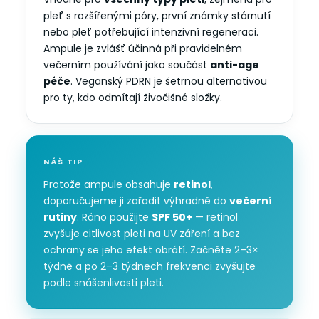
pleť s rozšířenými póry, první známky stárnutí
nebo pleť potřebující intenzivní regeneraci.
Ampule je zvlášť účinná při pravidelném
večerním používání jako součást
anti-age
péče
. Veganský PDRN je šetrnou alternativou
pro ty, kdo odmítají živočišné složky.
NÁŠ TIP
Protože ampule obsahuje
retinol
,
doporučujeme ji zařadit výhradně do
večerní
rutiny
. Ráno použijte
SPF 50+
— retinol
zvyšuje citlivost pleti na UV záření a bez
ochrany se jeho efekt obrátí. Začněte 2–3×
týdně a po 2–3 týdnech frekvenci zvyšujte
podle snášenlivosti pleti.