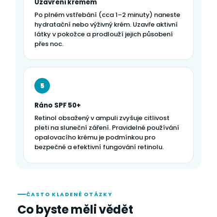
Uzavření krémem
Po plném vstřebání (cca 1–2 minuty) naneste
hydratační nebo výživný krém. Uzavře aktivní
látky v pokožce a prodlouží jejich působení
přes noc.
5
Ráno SPF 50+
Retinol obsažený v ampuli zvyšuje citlivost
pleti na sluneční záření. Pravidelné používání
opalovacího krému je podmínkou pro
bezpečné a efektivní fungování retinolu.
ČASTO KLADENÉ OTÁZKY
Co byste měli vědět