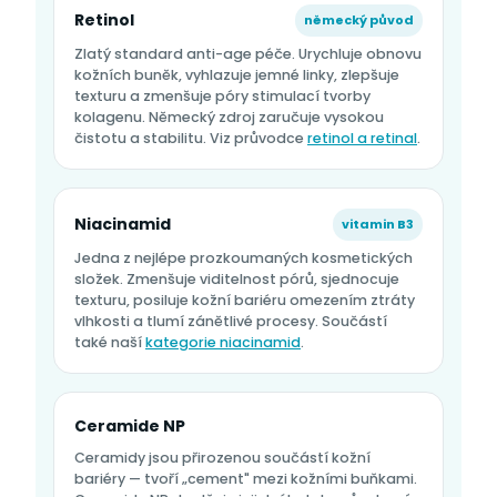
Retinol
německý původ
Zlatý standard anti-age péče. Urychluje obnovu
kožních buněk, vyhlazuje jemné linky, zlepšuje
texturu a zmenšuje póry stimulací tvorby
kolagenu. Německý zdroj zaručuje vysokou
čistotu a stabilitu. Viz průvodce
retinol a retinal
.
Niacinamid
vitamin B3
Jedna z nejlépe prozkoumaných kosmetických
složek. Zmenšuje viditelnost pórů, sjednocuje
texturu, posiluje kožní bariéru omezením ztráty
vlhkosti a tlumí zánětlivé procesy. Součástí
také naší
kategorie niacinamid
.
Ceramide NP
Ceramidy jsou přirozenou součástí kožní
bariéry — tvoří „cement" mezi kožními buňkami.