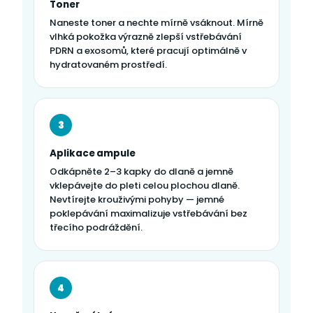
Toner
Naneste toner a nechte mírně vsáknout. Mírně
vlhká pokožka výrazně zlepší vstřebávání
PDRN a exosomů, které pracují optimálně v
hydratovaném prostředí.
3
Aplikace ampule
Odkápněte 2–3 kapky do dlaně a jemně
vklepávejte do pleti celou plochou dlaně.
Nevtírejte krouživými pohyby — jemné
poklepávání maximalizuje vstřebávání bez
třecího podráždění.
4