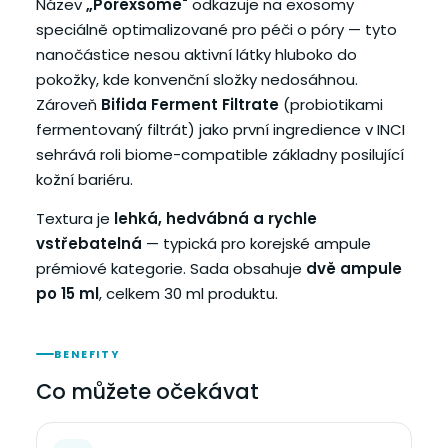
Název
„Porexsome"
odkazuje na exosomy
speciálně optimalizované pro péči o póry — tyto
nanočástice nesou aktivní látky hluboko do
pokožky, kde konvenční složky nedosáhnou.
Zároveň
Bifida Ferment Filtrate
(probiotikami
fermentovaný filtrát) jako první ingredience v INCI
sehrává roli biome-compatible základny posilující
kožní bariéru.
Textura je
lehká, hedvábná a rychle
vstřebatelná
— typická pro korejské ampule
prémiové kategorie. Sada obsahuje
dvě ampule
po 15 ml
, celkem 30 ml produktu.
BENEFITY
Co můžete očekávat