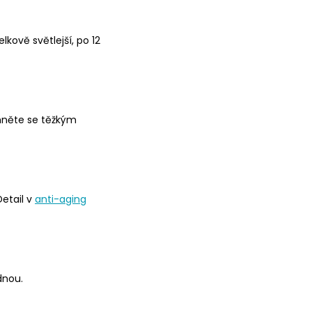
kově světlejší, po 12
yhněte se těžkým
Detail v
anti-aging
dnou.