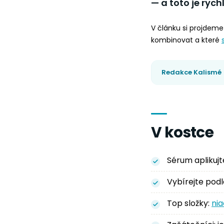
— a toto je rych
V článku si projdeme 
kombinovat a které
Redakce Kalismé
V kostce
Sérum aplikuj
Vybírejte pod
Top složky:
ni