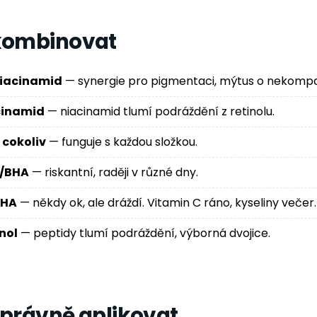
 kombinovat
niacinamid
— synergie pro pigmentaci, mýtus o nekompati
acinamid
— niacinamid tlumí podráždění z retinolu.
 cokoliv
— funguje s každou složkou.
A/BHA
— riskantní, raději v různé dny.
AHA
— někdy ok, ale dráždí. Vitamin C ráno, kyseliny večer.
inol
— peptidy tlumí podráždění, výborná dvojice.
správně aplikovat