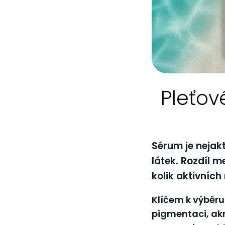
Pleťov
Sérum je nejakt
látek. Rozdíl m
kolik aktivních
Klíčem k výběru
pigmentaci, akn