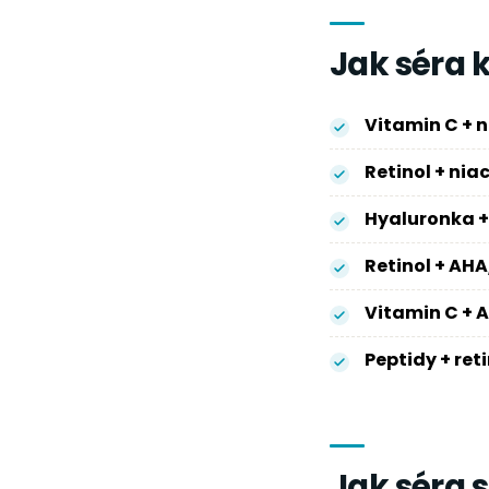
Jak séra
Vitamin C + 
Retinol + ni
Hyaluronka +
Retinol + AH
Vitamin C + 
Peptidy + ret
Jak séra 