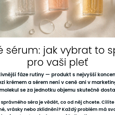
é sérum: jak vybrat to 
pro vaši pleť
ivnější fáze rutiny — produkt s nejvyšší konce
ezi krémem a sérem není v ceně ani v marketing
 molekul se za jednotku objemu skutečně dostan
 správného séra je
vědět, co od něj chcete
. Cílít
é, vrásky nebo zklidnění? Každý problém má svo