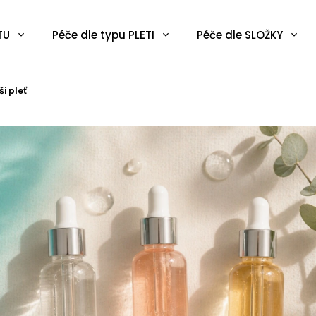
TU
Péče dle typu PLETI
Péče dle SLOŽKY
i pleť