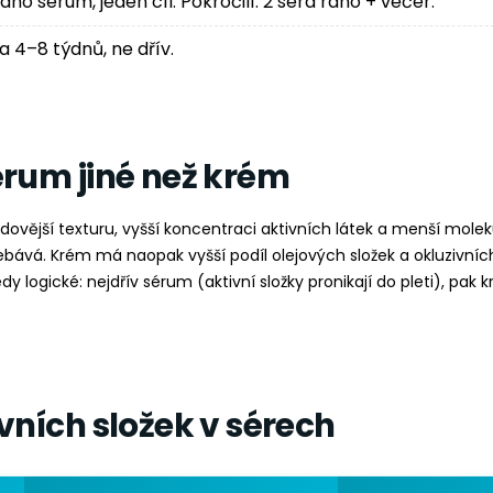
dno sérum, jeden cíl. Pokročilí: 2 séra ráno + večer.
a 4–8 týdnů, ne dřív.
érum jiné než krém
ovější texturu, vyšší koncentraci aktivních látek a menší molek
řebává. Krém má naopak vyšší podíl olejových složek a okluzivních
edy logické: nejdřív sérum (aktivní složky pronikají do pleti), pa
vních složek v sérech