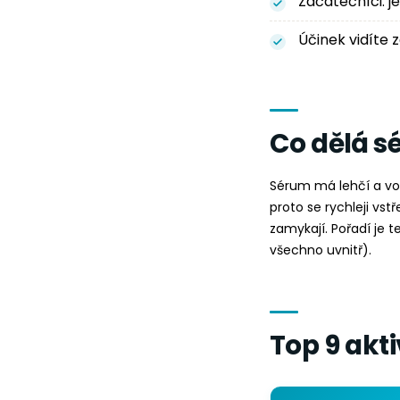
Začátečníci: je
Účinek vidíte z
Co dělá s
Sérum má lehčí a vod
proto se rychleji vst
zamykají. Pořadí je t
všechno uvnitř).
Top 9 akti