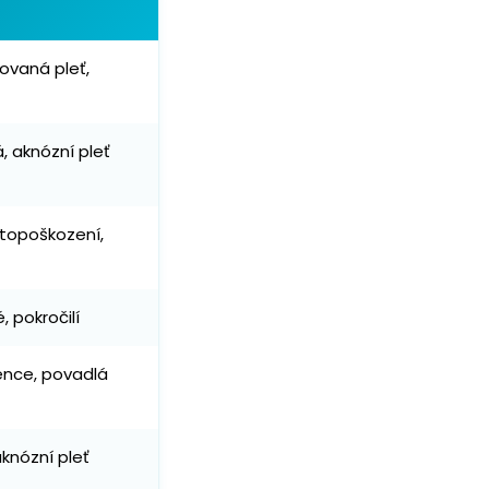
ovaná pleť,
, aknózní pleť
otopoškození,
é, pokročilí
ence, povadlá
aknózní pleť