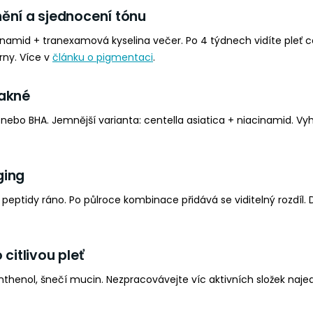
ění a sjednocení tónu
inamid + tranexamová kyselina večer. Po 4 týdnech vidíte pleť cel
rny. Více v
článku o pigmentaci
.
 akné
nebo BHA. Jemnější varianta: centella asiatica + niacinamid. V
ging
, peptidy ráno. Po půlroce kombinace přidává se viditelný rozdíl. 
 citlivou pleť
anthenol, šnečí mucin. Nezpracovávejte víc aktivních složek naje