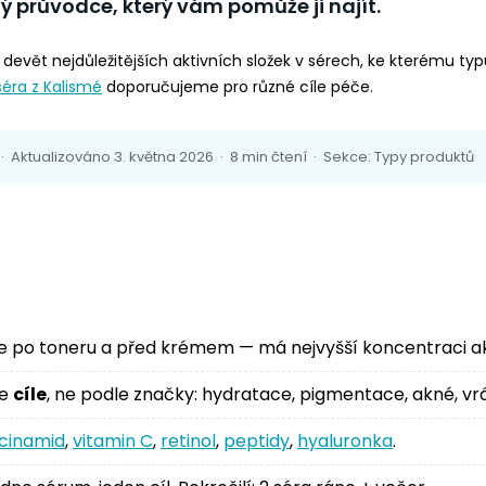
lý průvodce, který vám pomůže ji najít.
devět nejdůležitějších aktivních složek v sérech, ke kterému typu 
séra z Kalismé
doporučujeme pro různé cíle péče.
· Aktualizováno 3. května 2026 · 8 min čtení · Sekce: Typy produktů
te po toneru a před krémem — má nejvyšší koncentraci ak
le
cíle
, ne podle značky: hydratace, pigmentace, akné, vr
acinamid
,
vitamin C
,
retinol
,
peptidy
,
hyaluronka
.