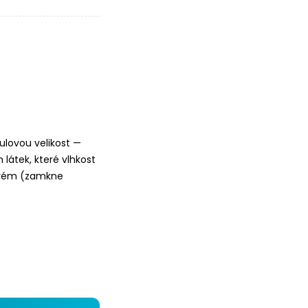
ulovou velikost —
 látek, které vlhkost
k krém (zamkne