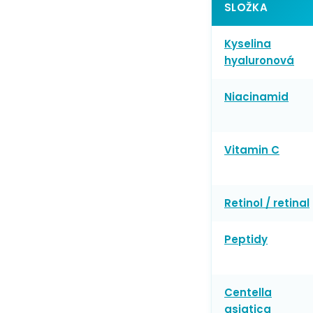
SLOŽKA
Kyselina
hyaluronová
Niacinamid
Vitamin C
Retinol / retinal
Peptidy
Centella
asiatica