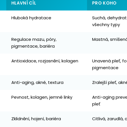
HLAVNÍ CÍL
PRO KOHO
Hluboká hydratace
Suchá, dehydrat
všechny typy
Regulace mazu, póry,
Mastná, smíšená
pigmentace, bariéra
Antioxidace, rozjasnění, kolagen
Unavená pleť, f
pigmentace
Anti-aging, akné, textura
Zralejší pleť, akn
Pevnost, kolagen, jemné linky
Anti-aging prev
pleť
Zklidnění, hojení, bariéra
Citlivá, zarudlá, 