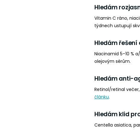
Hledám rozjasn
Vitamin C ráno, niac
týdnech ustupují skv
Hledám řešení
Niacinamid 5–10 % a/
olejovým sérům.
Hledám anti-a
Retinol/retinal večer
článku
.
Hledám klid pro
Centella asiatica, p