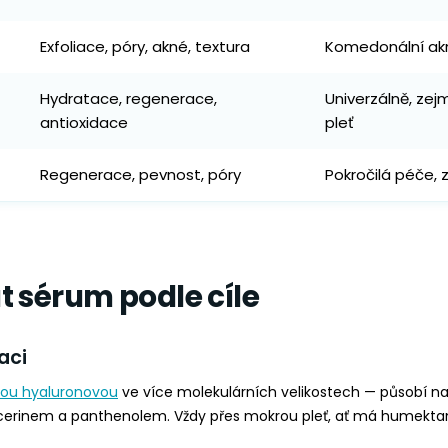
Exfoliace, póry, akné, textura
Komedonální akn
Hydratace, regenerace,
Univerzálně, ze
antioxidace
pleť
Regenerace, pevnost, póry
Pokročilá péče, z
t sérum podle cíle
aci
nou hyaluronovou
ve více molekulárních velikostech — působí n
ycerinem a panthenolem. Vždy přes mokrou pleť, ať má humektan