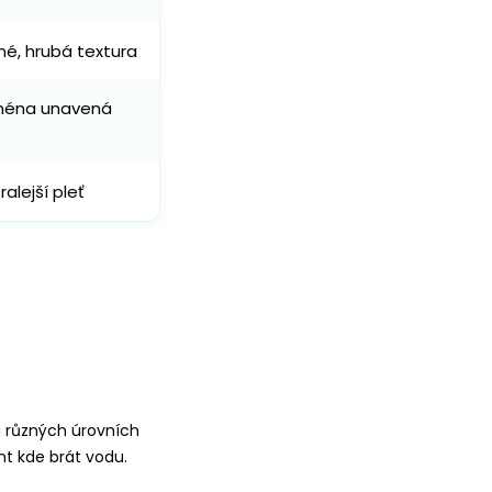
é, hrubá textura
jména unavená
ralejší pleť
a různých úrovních
t kde brát vodu.