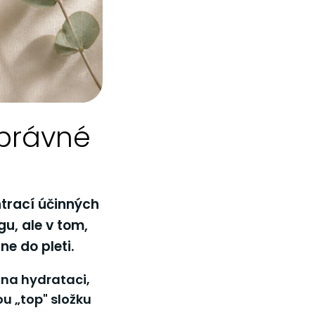
správné
ntrací účinných
u, ale v tom,
e do pleti.
e na hydrataci,
u „top" složku