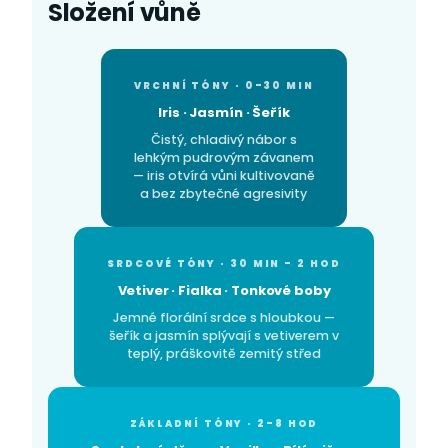
Složení vůně
VRCHNÍ TÓNY · 0–30 MIN
Iris · Jasmín · Šeřík
Čistý, chladivý nábor s
lehkým pudrovým závanem
— iris otvírá vůni kultivovaně
a bez zbytečné agresivity
SRDCOVÉ TÓNY · 30 MIN – 2 HOD
Vetiver · Fialka · Tonkové boby
Jemné florální srdce s hloubkou —
šeřík a jasmín splývají s vetiverem v
teplý, práškovitě zemitý střed
ZÁKLADNÍ TÓNY · 2–8 HOD