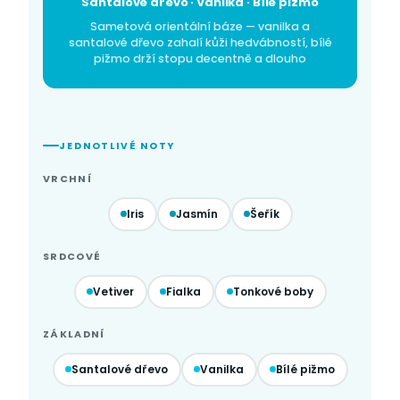
Santalové dřevo · Vanilka · Bílé pižmo
Sametová orientální báze — vanilka a
santalové dřevo zahalí kůži hedvábností, bílé
pižmo drží stopu decentně a dlouho
JEDNOTLIVÉ NOTY
VRCHNÍ
Iris
Jasmín
Šeřík
SRDCOVÉ
Vetiver
Fialka
Tonkové boby
ZÁKLADNÍ
Santalové dřevo
Vanilka
Bílé pižmo