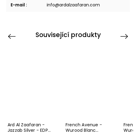
E-mail
:
info@ardalzaafaran.com
Související produkty
Previous
Next
Ard Al Zaafaran -
French Avenue -
Frenc
Jazzab Silver - EDP
Wurood Blanc
Wuroo
Unisex - 100 ml
Sapphire - EDP Unisex
- EDP