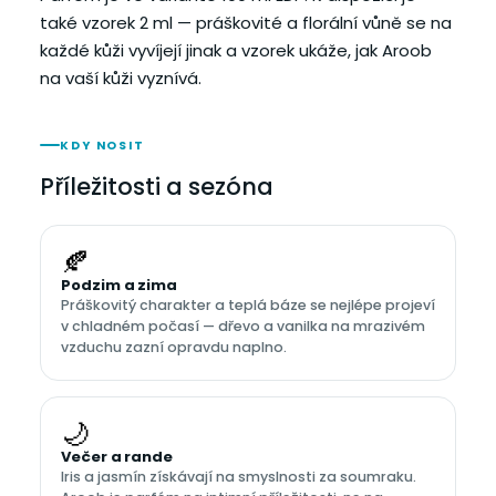
také vzorek 2 ml — práškovité a florální vůně se na
každé kůži vyvíjejí jinak a vzorek ukáže, jak Aroob
na vaší kůži vyznívá.
KDY NOSIT
Příležitosti a sezóna
🍂
Podzim a zima
Práškovitý charakter a teplá báze se nejlépe projeví
v chladném počasí — dřevo a vanilka na mrazivém
vzduchu zazní opravdu naplno.
🌙
Večer a rande
Iris a jasmín získávají na smyslnosti za soumraku.