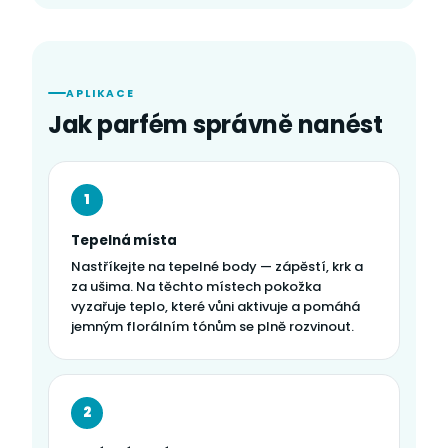
APLIKACE
Jak parfém správně nanést
1
Tepelná místa
Nastříkejte na tepelné body — zápěstí, krk a
za ušima. Na těchto místech pokožka
vyzařuje teplo, které vůni aktivuje a pomáhá
jemným florálním tónům se plně rozvinout.
2