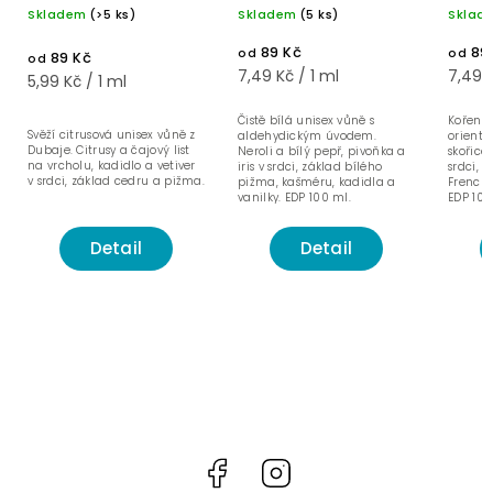
Skladem
(>5 ks)
Skladem
(5 ks)
Sklad
- 100 ml
89 Kč
89
od
od
89 Kč
od
7,49 Kč / 1 ml
7,49 K
5,99 Kč / 1 ml
Čistě bílá unisex vůně s
Kořeněn
Svěží citrusová unisex vůně z
aldehydickým úvodem.
orient
Dubaje. Citrusy a čajový list
Neroli a bílý pepř, pivoňka a
skořice,
na vrcholu, kadidlo a vetiver
iris v srdci, základ bílého
srdci, 
v srdci, základ cedru a pižma.
pižma, kašméru, kadidla a
French 
vanilky. EDP 100 ml.
EDP 100
Detail
Detail
Facebook
Instagram