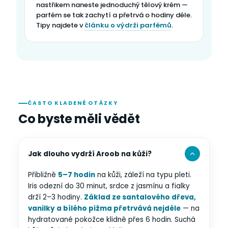
nastřikem naneste jednoduchý tělový krém —
parfém se tak zachytí a přetrvá o hodiny déle.
Tipy najdete v
článku o výdrži parfémů
.
ČASTO KLADENÉ OTÁZKY
Co byste měli vědět
Jak dlouho vydrží Aroob na kůži?
Přibližně
5–7 hodin
na kůži, záleží na typu pleti.
Iris odezní do 30 minut, srdce z jasmínu a fialky
drží 2–3 hodiny.
Základ ze santalového dřeva,
vanilky a bílého pižma přetrvává nejdéle
— na
hydratované pokožce klidně přes 6 hodin. Suchá