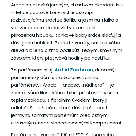
Aroob se otevírá jemným, chladivým akordem irisu
— lehce pudrové tóny rychle ustoupí
rozkvétajícímu srdci ze šeříku a jasmínu. Fialka a
vetiver dodají střední vrstvě zemitost a
přirozenou hloubku, tonkové boby srdce slaďují a
dávají mu hebkost. Základ z vanilky, santalového
dřeva a bílého pižma obalí kůži teplým, smyslným
závojem, který přetrvává hodiny po nastřiku.
Za parfémem stojí
Ard Al Zaafaran
, dubajský
parfumérský dům s tradicí orientálního
parfémérství. Aroob — arabsky „nádhera" — je
ženská vůně klasického střihu: práškovitá v srdci,
teplá v základu, s florálním úvodem, který ji
odlehčí. Sedí ženám, které dávají přednost
jemným, zahřátým parfémům před ostrými
citrusovými nebo sladce ovocnými kompozicemi.
Parfém je ve variantě 100 ml EDP. K dispozici je