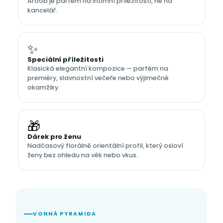
Aroob je parfém na intimní příležitosti, ne na
kancelář.
✨
Speciální příležitosti
Klasická elegantní kompozice — parfém na
premiéry, slavnostní večeře nebo výjimečné
okamžiky.
🎁
Dárek pro ženu
Nadčasový florálně orientální profil, který osloví
ženy bez ohledu na věk nebo vkus.
VONNÁ PYRAMIDA