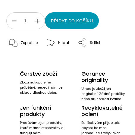
PŘIDAT DO KOŠÍKU
Zeptat se
Hlídat
Sdílet
Čerstvé zboží
Garance
originality
Zboží nakupujeme
průběžně, nesedí nám ve
U nás je zboží jen
skladu dlouhou dobu.
originální. Žádné padělky
nebo druhořadá kvalita.
Jen funkční
Recyklovatelné
produkty
balení
Prodáváme jen produkty,
Balíček vám přijde tak,
které máme otestovány a
abyste ho mohli
fungují nám.
jednoduše zrecyklovat