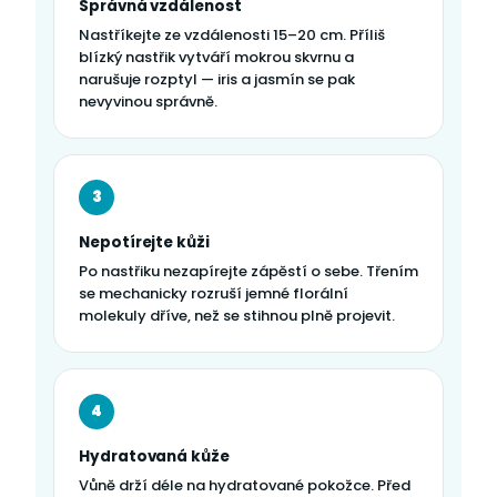
Správná vzdálenost
Nastříkejte ze vzdálenosti 15–20 cm. Příliš
blízký nastřik vytváří mokrou skvrnu a
narušuje rozptyl — iris a jasmín se pak
nevyvinou správně.
3
Nepotírejte kůži
Po nastřiku nezapírejte zápěstí o sebe. Třením
se mechanicky rozruší jemné florální
molekuly dříve, než se stihnou plně projevit.
4
Hydratovaná kůže
Vůně drží déle na hydratované pokožce. Před